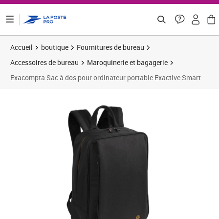
ontenu de la page
Accueil
boutique
Fournitures de bureau
Accessoires de bureau
Maroquinerie et bagagerie
Exacompta Sac à dos pour ordinateur portable Exactive Smart
Prix barré 74,83 €
Prix 62,36€
Prix 6
Prix 6
Prix 7