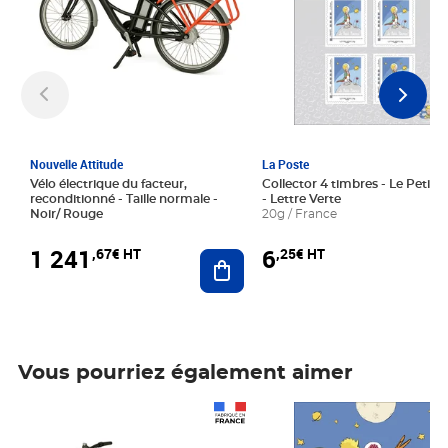
Nouvelle Attitude
La Poste
Vélo électrique du facteur,
Collector 4 timbres - Le Petit P
reconditionné - Taille normale -
- Lettre Verte
Noir/ Rouge
20g / France
1 241
6
,67€ HT
,25€ HT
Ajouter au panier
Vous pourriez également aimer
Prix 1 241,67€ HT
Prix 6,25€ HT