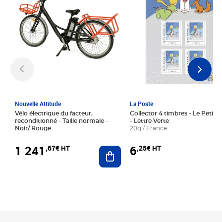
Nouvelle Attitude
La Poste
Vélo électrique du facteur,
Collector 4 timbres - Le Petit P
reconditionné - Taille normale -
- Lettre Verte
Noir/ Rouge
20g / France
1 241
6
,67€ HT
,25€ HT
Ajouter au panier