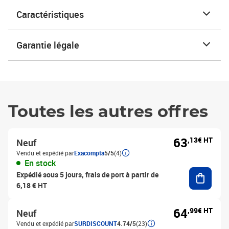
Caractéristiques
Garantie légale
Toutes les autres offres
63
,13€ HT
Neuf
Vendu et expédié par
Exacompta
5/5
(4)
En stock
Ajouter
Expédié sous 5 jours, frais de port à partir de
6,18 € HT
64
,99€ HT
Neuf
Vendu et expédié par
SURDISCOUNT
4.74/5
(23)