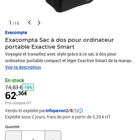
1
/10
Exacompta
Exacompta Sac à dos pour ordinateur
portable Exactive Smart
Voyagez et travaillez avec style grâce à ce sac à dos pour
ordinateur portable compact et léger Exactive Smart de la marque
Exacompta ! Il protège tout votre contenu, grâce à son matériau
Voir la description
polyester hydrofuge et résistant. Sac à dos hydrofuge : ce sac à
En stock
dos protège tout votre contenu, même en cas de bruine. Il est
74,83 €
fabriqué en polyester enduit durable et hydrofuge pour résister aux
-16%
62
,36€
intempéries.Poches extérieures pratiques : la sacoche pour
ordinateur portable comprend deux grandes poches latérales
Prix unitaire HT
extérieures, dont une poche étanche pour bouteille d'eau,
Vendu et expédié par
Infopavon
2/5
(3)
parapluie, maillot de bain. Convient aux ordinateurs portables
Expédié sous 2 jours, frais de port à partir de 5,29 € HT
jusqu'à 14 pouces : vous disposez de beaucoup d'espace pour
Quantité : 1
votre ordinateur portable ou votre tablette de 14 pouces maximum
Quantité
dans le compartiment protégé. Poches intérieures pratiques : vous
pouvez également ranger tous vos objets essentiels dans les