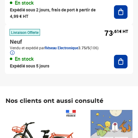
En stock
Ajouter
Expédié sous 2 jours, frais de port à partir de
4,99 € HT
73
,61€ HT
Livraison Offerte
Neuf
Vendu et expédié par
Réseau Electronique
3.75/5
(106)
Ajouter
En stock
Expédié sous 5 jours
Nos clients ont aussi consulté
Prix 1 241,67€ HT
Prix 6,25€ HT