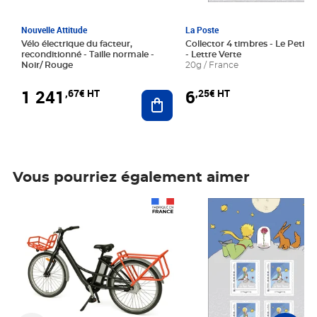
Nouvelle Attitude
La Poste
Vélo électrique du facteur,
Collector 4 timbres - Le Petit P
reconditionné - Taille normale -
- Lettre Verte
Noir/ Rouge
20g / France
1 241
6
,67€ HT
,25€ HT
Ajouter au panier
Vous pourriez également aimer
Prix 1 241,67€ HT
Prix 6,25€ HT