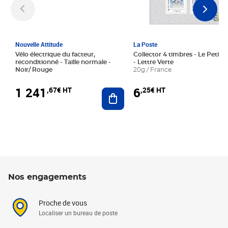
Nouvelle Attitude
La Poste
Vélo électrique du facteur,
Collector 4 timbres - Le Petit P
reconditionné - Taille normale -
- Lettre Verte
Noir/ Rouge
20g / France
1 241
6
,67€ HT
,25€ HT
Ajouter au panier
Nos engagements
Proche de vous
Localiser un bureau de poste