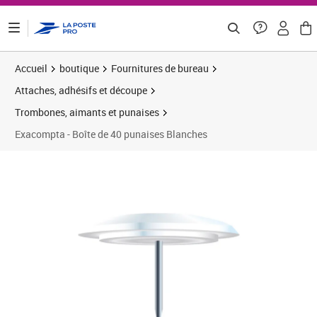
ontenu de la page
Accueil
boutique
Fournitures de bureau
Attaches, adhésifs et découpe
Trombones, aimants et punaises
Exacompta - Boîte de 40 punaises Blanches
Prix 3,13€