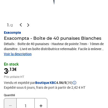
1
/2
Exacompta
Exacompta - Boîte de 40 punaises Blanches
Détails : Boîte de 40 punaises - Hauteur de pointe 7mm - 10mm de
diamètre . Livré en boîte distributrice refermable. Facile à enlever
grâce au débord de la tête plastique. Pointe extra fine et solide en
Voir la description
acier nickelé qui n'endommage ni le document, ni le support.
En stock
Couleur : blanc Marque : Exacompta
3
,13€
Prix unitaire HT
Vendu et expédié par
Boutique KBC
4.56/5
(39)
Expédié sous 6 jours, frais de port à partir de 2,42 € HT
Quantité : 1
Quantité