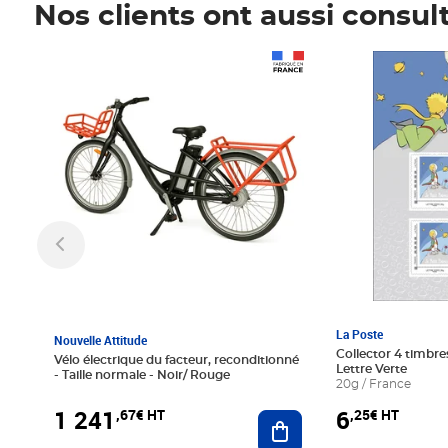
Nos clients ont aussi consul
Prix 1 241,67€ HT
Prix 6,25€ HT
La Poste
Nouvelle Attitude
Collector 4 timbres
Vélo électrique du facteur, reconditionné
Lettre Verte
- Taille normale - Noir/ Rouge
20g / France
1 241
6
,67€ HT
,25€ HT
Ajouter au panier