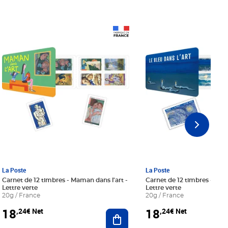
Prix 18,24€ Net
Prix 18,24€ Net
La Poste
La Poste
Carnet de 12 timbres - Maman dans l'art -
Carnet de 12 timbres - Le bl
Lettre verte
Lettre verte
20g / France
20g / France
18
18
,24€ Net
,24€ Net
r au panier
Ajouter au panier