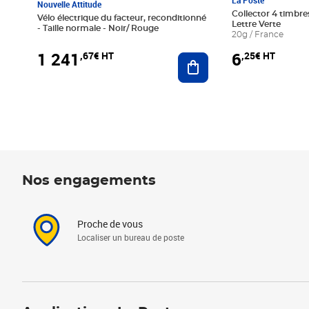
La Poste
Nouvelle Attitude
Collector 4 timbres
Vélo électrique du facteur, reconditionné
Lettre Verte
- Taille normale - Noir/ Rouge
20g / France
1 241
6
,67€ HT
,25€ HT
Ajouter au panier
Nos engagements
Proche de vous
Localiser un bureau de poste