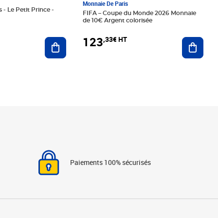
Monnaie De Paris
 - Le Petit Prince -
FIFA – Coupe du Monde 2026 Monnaie
de 10€ Argent colorisée
123
,33€ HT
Ajoute
Ajouter au panier
Paiements 100% sécurisés