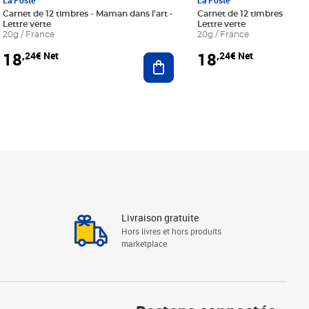
La Poste
La Poste
Carnet de 12 timbres - Maman dans l'art -
Carnet de 12 timbres - Le bl
Lettre verte
Lettre verte
20g / France
20g / France
18
18
,24€ Net
,24€ Net
r au panier
Ajouter au panier
Livraison gratuite
Hors livres et hors produits
marketplace
Linkedin
Facebook
Youtube