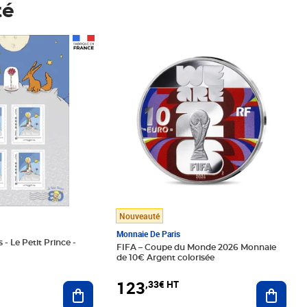
té
Prix 123,33€ HT
Nouveauté
Monnaie De Paris
 - Le Petit Prince -
FIFA – Coupe du Monde 2026 Monnaie
de 10€ Argent colorisée
123
,33€ HT
Ajoute
Ajouter au panier