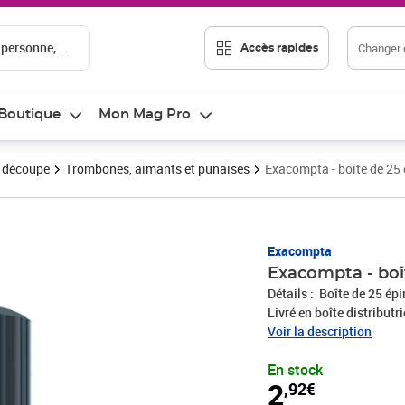
 personne, ...
Changer d
Accès rapides
Boutique
Mon Mag Pro
t découpe
Trombones, aimants et punaises
Exacompta - boîte de 25 
Prix 2,92€
Exacompta
Exacompta - boît
Détails : Boîte de 25 é
Livré en boîte distributrice refermable. Permet d'éping
de l'épingle en T, enrobé
Voir la description
En stock
2
,92€