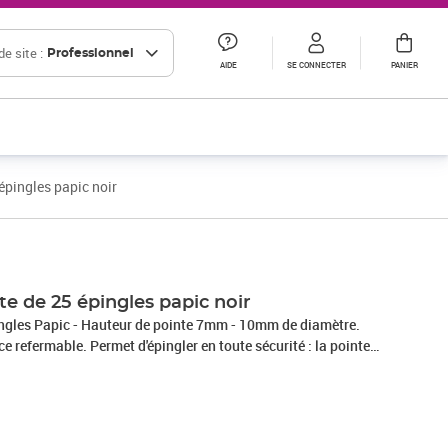
e site :
Professionnel
AIDE
SE CONNECTER
PANIER
épingles papic noir
e de 25 épingles papic noir
pingles Papic - Hauteur de pointe 7mm - 10mm de diamètre.
ler en toute sécurité : la pointe
e de la coque plastique, garantit la protection des doigts
lorsqu'on enfonce l'épingle. Couleur : Noir Marque : Exacompta