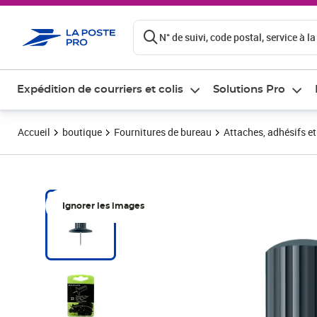
ontenu de la page
N° de suivi, code postal, service à la
Expédition de courriers et colis
Solutions Pro
Accueil
boutique
Fournitures de bureau
Attaches, adhésifs e
Ignorer les images