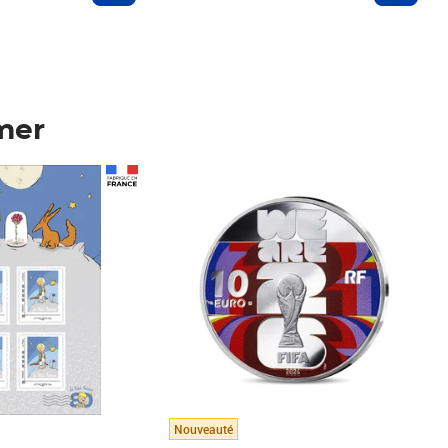
mer
Prix 123,33€ HT
Nouveauté