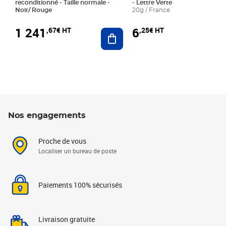
reconditionné - Taille normale -
- Lettre Verte
Noir/ Rouge
20g / France
1 241
6
,67€ HT
,25€ HT
Ajouter au panier
Nos engagements
Proche de vous
Localiser un bureau de poste
Paiements 100% sécurisés
Livraison gratuite