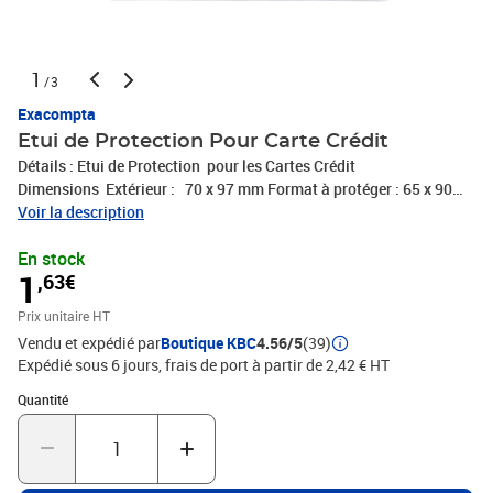
1
/3
Exacompta
Etui de Protection Pour Carte Crédit
Détails : Etui de Protection pour les Cartes Crédit
Dimensions Extérieur : 70 x 97 mm Format à protéger : 65 x 90
mm (maximum) Matière : PVC souple lisse Couleur : Cristal
Voir la description
(transparent) Fabriqué en France
En stock
1
,63€
Prix unitaire HT
Vendu et expédié par
Boutique KBC
4.56/5
(39)
Expédié sous 6 jours, frais de port à partir de 2,42 € HT
Quantité : 1
Quantité