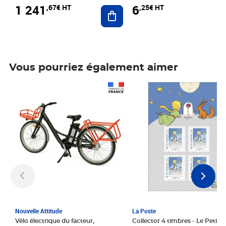
1 241
6
,67€ HT
,25€ HT
Ajouter au panier
Vous pourriez également aimer
Prix 1 241,67€ HT
Prix 6,25€ HT
Nouvelle Attitude
La Poste
Vélo électrique du facteur,
Collector 4 timbres - Le Petit P