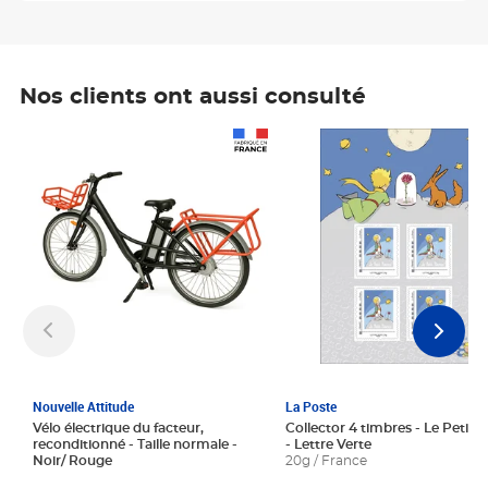
Nos clients ont aussi consulté
Prix 1 241,67€ HT
Prix 6,25€ HT
Nouvelle Attitude
La Poste
Vélo électrique du facteur,
Collector 4 timbres - Le Petit P
reconditionné - Taille normale -
- Lettre Verte
Noir/ Rouge
20g / France