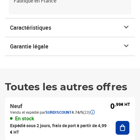
Fabriqué en France
Caractéristiques
Garantie légale
Toutes les autres offres
0
,99€ HT
Neuf
Vendu et expédié par
SURDISCOUNT
4.74/5
(23)
En stock
Ajouter
Expédié sous 2 jours, frais de port à partir de 4,99
€ HT