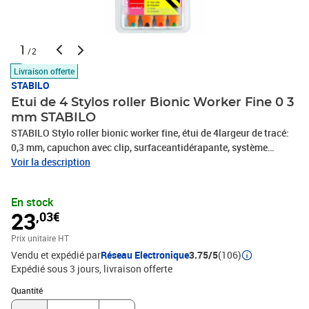
1
/2
Livraison offerte
STABILO
Etui de 4 Stylos roller Bionic Worker Fine 0 3
mm STABILO
STABILO Stylo roller bionic worker fine, étui de 4largeur de tracé:
0,3 mm, capuchon avec clip, surfaceantidérapante, système
Liquid-Ink, visibilité du niveaud'encre, couleur du manche: orange,
Voir la description
assorti dans lescouleurs: vert, rouge, bleu et noir, en étui
plastique(2016/4)
En stock
23
,03€
Prix unitaire HT
Vendu et expédié par
Réseau Electronique
3.75/5
(106)
Expédié sous 3 jours
livraison offerte
Quantité : 1
Quantité