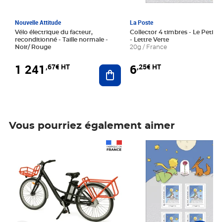
Nouvelle Attitude
La Poste
Vélo électrique du facteur,
Collector 4 timbres - Le Petit P
reconditionné - Taille normale -
- Lettre Verte
Noir/ Rouge
20g / France
1 241
6
,67€ HT
,25€ HT
Ajouter au panier
Vous pourriez également aimer
Prix 1 241,67€ HT
Prix 6,25€ HT