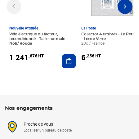
Nouvelle Attitude
La Poste
Vélo électrique du facteur,
Collector 4 timbres - Le Petit P
reconditionné - Taille normale -
- Lettre Verte
Noir/ Rouge
20g / France
1 241
6
,67€ HT
,25€ HT
Ajouter au panier
Nos engagements
Proche de vous
Localiser un bureau de poste