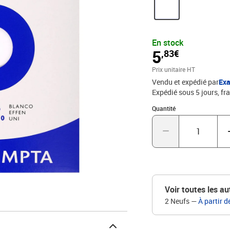
perforées, imprimées, cou
couleur du packaging.
En stock
5
,83€
Prix unitaire HT
Vendu et expédié par
Ex
Expédié sous 5 jours, fra
Quantité : 1
Quantité
Voir toutes les au
2 Neufs
—
À partir d