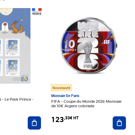
Prix 123,33€ HT
Nouveauté
Monnaie De Paris
 - Le Petit Prince -
FIFA – Coupe du Monde 2026 Monnaie
de 10€ Argent colorisée
123
,33€ HT
Ajoute
Ajouter au panier