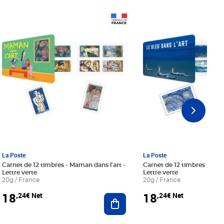
Prix 18,24€ Net
Prix 18,24€ Net
La Poste
La Poste
Carnet de 12 timbres - Maman dans l'art -
Carnet de 12 timbres - Le bl
Lettre verte
Lettre verte
20g / France
20g / France
18
18
,24€ Net
,24€ Net
r au panier
Ajouter au panier