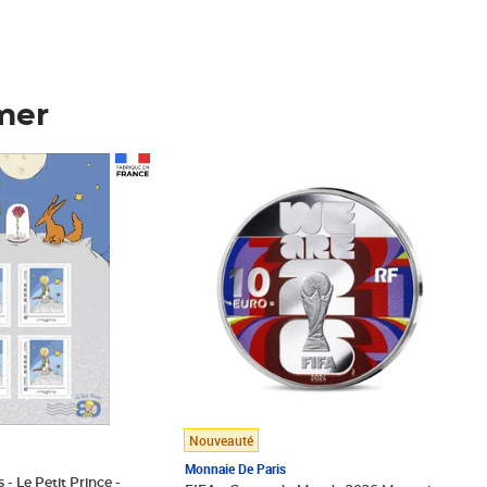
mer
Prix 123,33€ HT
Nouveauté
Monnaie De Paris
 - Le Petit Prince -