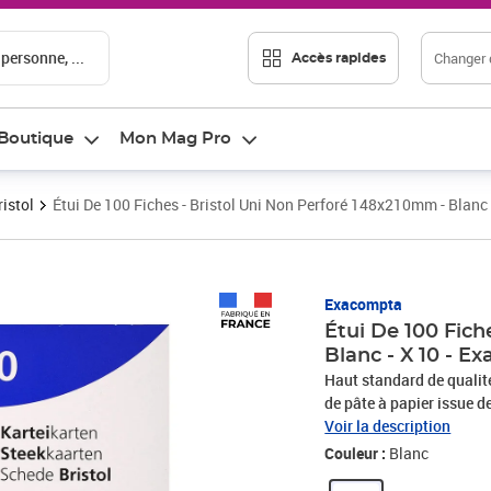
 personne, ...
Changer d
Accès rapides
Boutique
Mon Mag Pro
ristol
Étui De 100 Fiches - Bristol Uni Non Perforé 148x210mm - Blanc
Prix 5,83€
Exacompta
Étui De 100 Fich
Blanc - X 10 - E
Haut standard de qualité 
de pâte à papier issue d
et pratiques, les fiches 
Voir la description
elles conviendront parfa
Couleur :
Blanc
coulissant pour protéger 