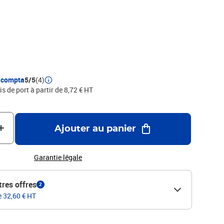
leurs assorties...) peut être facilement identifié grâce à la
acompta
5/5
(4)
is de port à partir de 8,72 € HT
Ajouter au panier
Garantie légale
tres offres
2
e 32,60 € HT