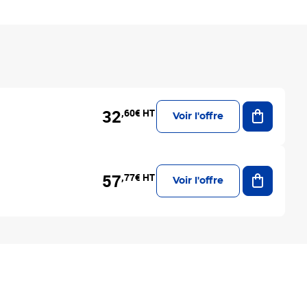
Ajouter a
32
,60€ HT
Voir l'offre
Ajouter a
57
,77€ HT
Voir l'offre