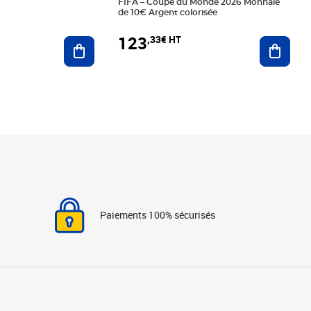
FIFA – Coupe du Monde 2026 Monnaie
de 10€ Argent colorisée
123
,33€ HT
Ajoute
Ajouter au panier
Paiements 100% sécurisés