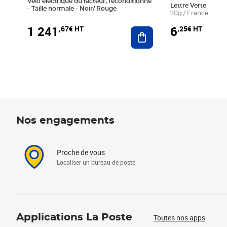
Vélo électrique du facteur, reconditionné
Lettre Verte
- Taille normale - Noir/ Rouge
20g / France
1 241
6
,67€ HT
,25€ HT
Ajouter au panier
Nos engagements
Proche de vous
Localiser un bureau de poste
Applications La Poste
Toutes nos apps