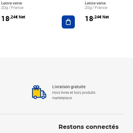
Lettre verte
Lettre verte
20g / France
20g / France
18
18
,24€ Net
,24€ Net
r au panier
Ajouter au panier
Livraison gratuite
Hors livres et hors produits
marketplace
Linkedin
Facebook
Youtube
Restons connectés