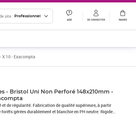
e site :
Professionnel
AIDE
SE CONNECTER
PANIER
 - X 10 - Exacompta
Prix 32,60€ HT
Prix 57,77€ HT
es - Bristol Uni Non Perforé 148x210mm -
xacompta
et de régularité. Fabrication de qualité supérieure, à partir
e forêts gérées durablement et blanchie en PH neutre. Rigides
bristol permettent un usage multiple et un confort d'écriture,
itement à vos travaux pratiques, vos fiches de notes... Étui
et conserver les fiches. Le type de fiches (quadrillées, unies,