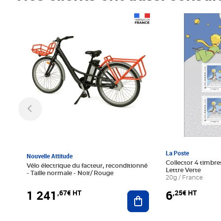
Prix 1 241,67€ HT
Prix 6,25€ HT
La Poste
Nouvelle Attitude
Collector 4 timbres
Vélo électrique du facteur, reconditionné
Lettre Verte
- Taille normale - Noir/ Rouge
20g / France
1 241
6
,67€ HT
,25€ HT
Ajouter au panier