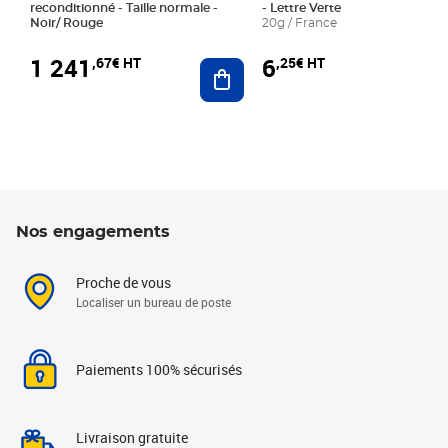
reconditionné - Taille normale -
- Lettre Verte
Noir/ Rouge
20g / France
1 241
6
,67€ HT
,25€ HT
Ajouter au panier
Nos engagements
Proche de vous
Localiser un bureau de poste
Paiements 100% sécurisés
Livraison gratuite