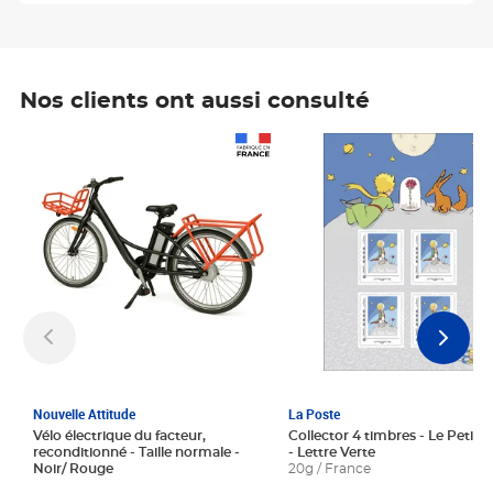
Nos clients ont aussi consulté
Prix 1 241,67€ HT
Prix 6,25€ HT
Nouvelle Attitude
La Poste
Vélo électrique du facteur,
Collector 4 timbres - Le Petit P
reconditionné - Taille normale -
- Lettre Verte
Noir/ Rouge
20g / France