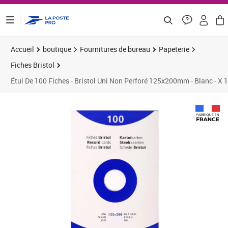
ontenu de la page
Accueil
boutique
Fournitures de bureau
Papeterie
Fiches Bristol
Étui De 100 Fiches - Bristol Uni Non Perforé 125x200mm - Blanc - X 
Prix 4,79€
Prix 3
Prix 5