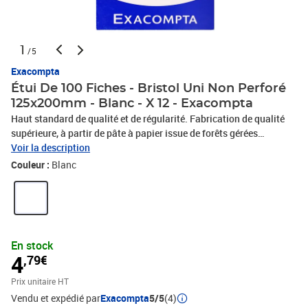
1
/5
Exacompta
Étui De 100 Fiches - Bristol Uni Non Perforé
125x200mm - Blanc - X 12 - Exacompta
Haut standard de qualité et de régularité. Fabrication de qualité
supérieure, à partir de pâte à papier issue de forêts gérées
durablement et blanchie en PH neutre. Rigides et pratiques, les
Voir la description
fiches bristol permettent un usage multiple et un confort d'écriture,
Couleur :
Blanc
elles conviendront parfaitement à vos travaux pratiques, vos
fiches de notes... Étui coulissant pour protéger et conserver les
fiches. Le type de fiches (quadrillées, unies, perforées, imprimées,
couleurs assorties...) peut être facilement identifié grâce à la
couleur du packaging.
En stock
4
,79€
Prix unitaire HT
Vendu et expédié par
Exacompta
5/5
(4)