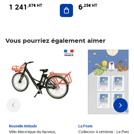
1 241
6
,67€ HT
,25€ HT
Ajouter au panier
Vous pourriez également aimer
Prix 1 241,67€ HT
Prix 6,25€ HT
Nouvelle Attitude
La Poste
Vélo électrique du facteur,
Collector 4 timbres - Le Petit P