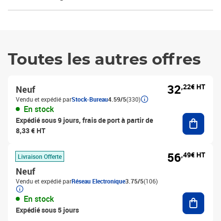
Toutes les autres offres
32
,22€ HT
Neuf
Vendu et expédié par
Stock-Bureau
4.59/5
(330)
En stock
Ajouter
Expédié sous 9 jours, frais de port à partir de
8,33 € HT
56
,49€ HT
Livraison Offerte
Neuf
Vendu et expédié par
Réseau Electronique
3.75/5
(106)
Ajouter
En stock
Expédié sous 5 jours