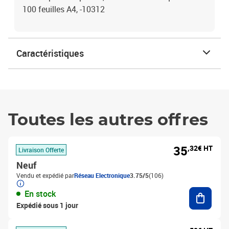
100 feuilles A4, -10312
Caractéristiques
Toutes les autres offres
35
,32€ HT
Livraison Offerte
Neuf
Vendu et expédié par
Réseau Electronique
3.75/5
(106)
Ajouter
En stock
Expédié sous 1 jour