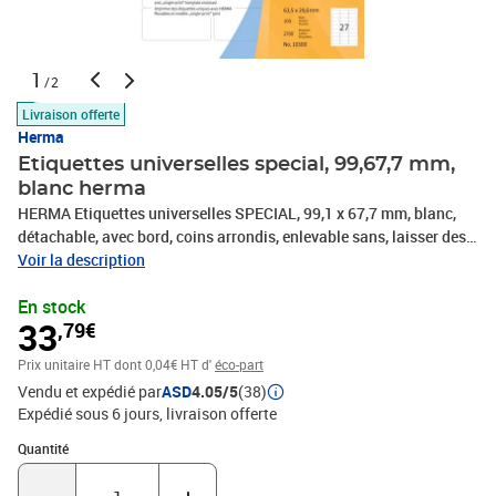
1
/2
Livraison offerte
Herma
Etiquettes universelles special, 99,67,7 mm,
blanc herma
HERMA Etiquettes universelles SPECIAL, 99,1 x 67,7 mm, blanc,
détachable, avec bord, coins arrondis, enlevable sans, laisser des
traces, se recollent, technologie Movables, pour jet d'encre + laser
Voir la description
+ photocopieuse, contenu: 800 étiquettes sur 100 feuilles A4,
En stock
-10312
33
,79€
Prix unitaire HT
dont 0,04€ HT d'
éco-part
Vendu et expédié par
ASD
4.05/5
(38)
Expédié sous 6 jours
livraison offerte
Quantité : 1
Quantité