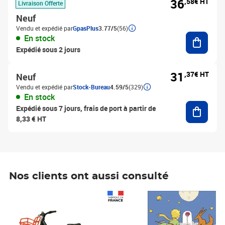
36
,58€ HT
Livraison Offerte
Neuf
Vendu et expédié par
GpasPlus
3.77/5
(56)
Ajouter
En stock
Expédié sous 2 jours
31
,37€ HT
Neuf
Vendu et expédié par
Stock-Bureau
4.59/5
(329)
En stock
Ajouter
Expédié sous 7 jours, frais de port à partir de
8,33 € HT
Nos clients ont aussi consulté
Prix 1 241,67€ HT
Prix 6,25€ HT