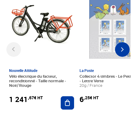
Nouvelle Attitude
La Poste
Vélo électrique du facteur,
Collector 4 timbres - Le Petit P
reconditionné - Taille normale -
- Lettre Verte
Noir/ Rouge
20g / France
1 241
6
,67€ HT
,25€ HT
Ajouter au panier