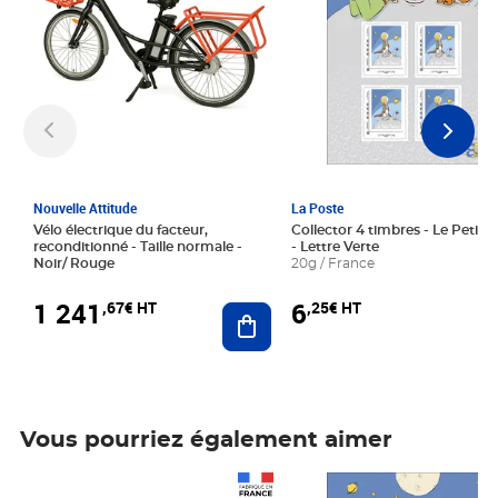
Nouvelle Attitude
La Poste
Vélo électrique du facteur,
Collector 4 timbres - Le Petit P
reconditionné - Taille normale -
- Lettre Verte
Noir/ Rouge
20g / France
1 241
6
,67€ HT
,25€ HT
Ajouter au panier
Vous pourriez également aimer
Prix 1 241,67€ HT
Prix 6,25€ HT