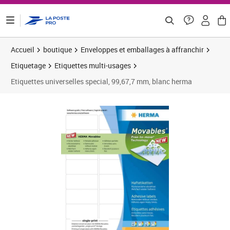
ontenu de la page
Accueil
boutique
Enveloppes et emballages à affranchir
Etiquetage
Etiquettes multi-usages
Etiquettes universelles special, 99,67,7 mm, blanc herma
Prix 33,79€
Prix 3
Prix 3
Prix 3