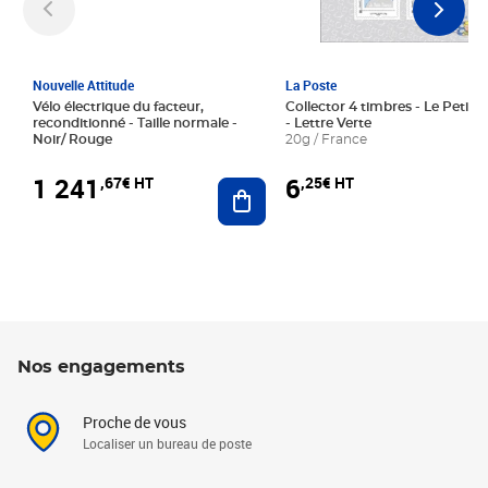
Nouvelle Attitude
La Poste
Vélo électrique du facteur,
Collector 4 timbres - Le Petit P
reconditionné - Taille normale -
- Lettre Verte
Noir/ Rouge
20g / France
1 241
6
,67€ HT
,25€ HT
Ajouter au panier
Nos engagements
Proche de vous
Localiser un bureau de poste