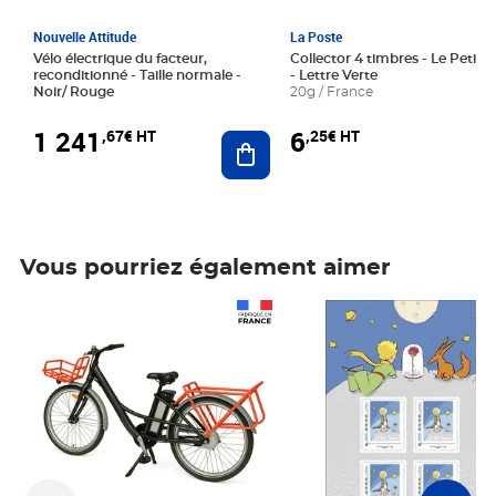
Nouvelle Attitude
La Poste
Vélo électrique du facteur,
Collector 4 timbres - Le Petit P
reconditionné - Taille normale -
- Lettre Verte
Noir/ Rouge
20g / France
1 241
6
,67€ HT
,25€ HT
Ajouter au panier
Vous pourriez également aimer
Prix 1 241,67€ HT
Prix 6,25€ HT