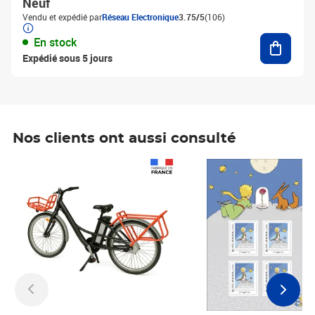
Neuf
Vendu et expédié par
Réseau Electronique
3.75/5
(106)
Ajouter
En stock
Expédié sous 5 jours
Nos clients ont aussi consulté
Prix 1 241,67€ HT
Prix 6,25€ HT