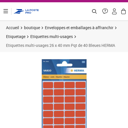
ontenu de la page
Accueil
boutique
Enveloppes et emballages à affranchir
Etiquetage
Etiquettes multi-usages
Etiquettes multi-usages 26 x 40 mm Pqt de 40 Bleues HERMA
Prix 2,97€
Prix 8
Prix 1