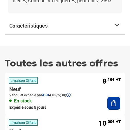
bleues, Contenu: 40 étiquettes, petit colis, -3693
Caractéristiques
Toutes les autres offres
8
,16€ HT
Livraison Offerte
Neuf
Vendu et expédié par
ASD
4.05/5
(38)
Ajouter
En stock
Expédié sous 5 jours
10
,00€ HT
Livraison Offerte