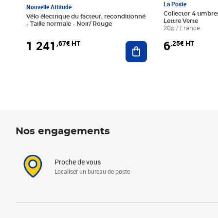
La Poste
Nouvelle Attitude
Collector 4 timbres
Vélo électrique du facteur, reconditionné
Lettre Verte
- Taille normale - Noir/ Rouge
20g / France
1 241
6
,67€ HT
,25€ HT
Ajouter au panier
Nos engagements
Proche de vous
Localiser un bureau de poste