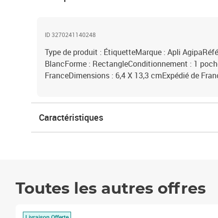
ID 3270241140248
Type de produit : ÉtiquetteMarque : Apli AgipaRéfé
BlancForme : RectangleConditionnement : 1 poch
FranceDimensions : 6,4 X 13,3 cmExpédié de Franc
Caractéristiques
Toutes les autres offres
Livraison Offerte