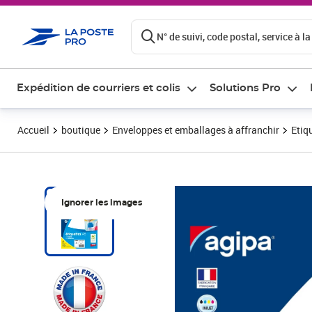
ontenu de la page
N° de suivi, code postal, service à la
Expédition de courriers et colis
Solutions Pro
Accueil
boutique
Enveloppes et emballages à affranchir
Etiq
Ignorer les images