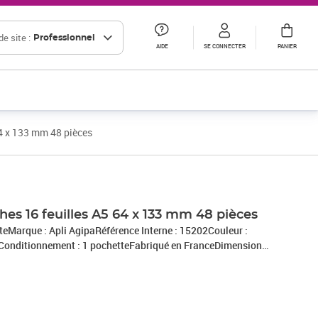
e site :
Professionnel
AIDE
SE CONNECTER
PANIER
64 x 133 mm 48 pièces
Prix 7,89€ HT
Prix 2,99€ HT
Prix 8,79€ HT
hes 16 feuilles A5 64 x 133 mm 48 pièces
tteMarque : Apli AgipaRéférence Interne : 15202Couleur :
Conditionnement : 1 pochetteFabriqué en FranceDimensions :
 France par notre entrepot Lyonnais