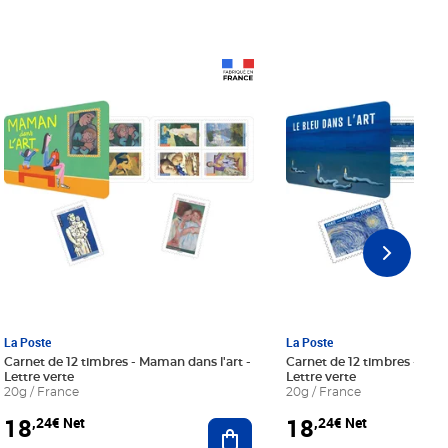
Prix 18,24€ Net
Prix 18,24€ Net
La Poste
La Poste
Carnet de 12 timbres - Maman dans l'art -
Carnet de 12 timbres - Le bl
Lettre verte
Lettre verte
20g / France
20g / France
18
18
,24€ Net
,24€ Net
r au panier
Ajouter au panier