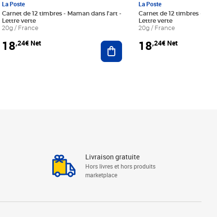
La Poste
La Poste
Carnet de 12 timbres - Maman dans l'art -
Carnet de 12 timbres - Le bl
Lettre verte
Lettre verte
20g / France
20g / France
18
18
,24€ Net
,24€ Net
r au panier
Ajouter au panier
Livraison gratuite
Hors livres et hors produits
marketplace
Linkedin
Facebook
Youtube