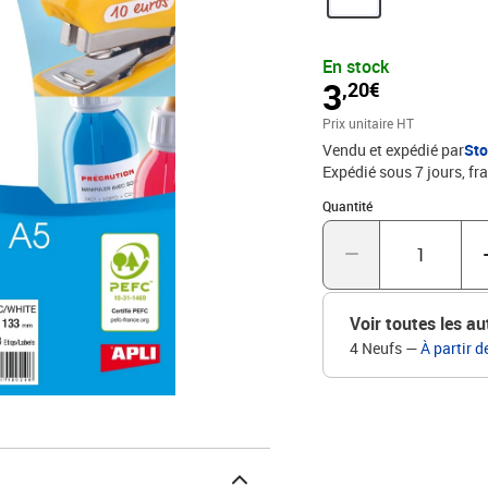
En stock
3
,20€
Prix unitaire HT
Vendu et expédié par
St
Expédié sous 7 jours, fra
Quantité : 1
Quantité
Voir toutes les au
4 Neufs
—
À partir d