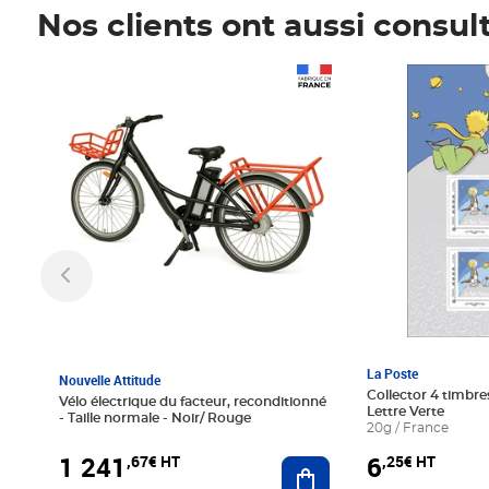
Nos clients ont aussi consul
Prix 1 241,67€ HT
Prix 6,25€ HT
La Poste
Nouvelle Attitude
Collector 4 timbres
Vélo électrique du facteur, reconditionné
Lettre Verte
- Taille normale - Noir/ Rouge
20g / France
1 241
6
,67€ HT
,25€ HT
Ajouter au panier