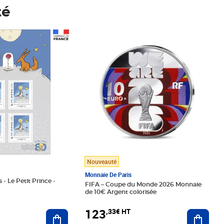
té
Prix 123,33€ HT
Nouveauté
Monnaie De Paris
 - Le Petit Prince -
FIFA – Coupe du Monde 2026 Monnaie
de 10€ Argent colorisée
123
,33€ HT
Ajoute
Ajouter au panier