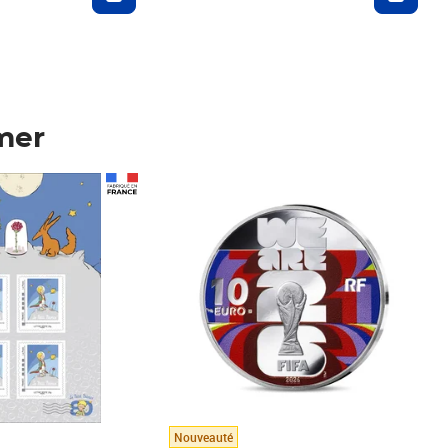
mer
Prix 123,33€ HT
Nouveauté