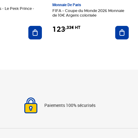
Monnaie De Paris
 - Le Petit Prince -
FIFA – Coupe du Monde 2026 Monnaie
de 10€ Argent colorisée
123
,33€ HT
Ajoute
Ajouter au panier
Paiements 100% sécurisés