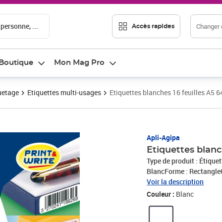
 personne, ...
Changer d
Accès rapides
Boutique
Mon Mag Pro
uetage
Etiquettes multi-usages
Etiquettes blanches 16 feuilles A5 
Prix 3,20€
Apli-Agipa
Etiquettes blanc
Type de produit : Étique
BlancForme : Rectangle
6,4 X 13,3 cmExpédié de
Voir la description
Couleur :
Blanc