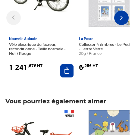
Nouvelle Attitude
La Poste
Vélo électrique du facteur,
Collector 4 timbres - Le Petit P
reconditionné - Taille normale -
- Lettre Verte
Noir/ Rouge
20g / France
1 241
6
,67€ HT
,25€ HT
Ajouter au panier
Vous pourriez également aimer
Prix 1 241,67€ HT
Prix 6,25€ HT