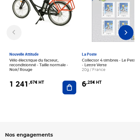
Nouvelle Attitude
La Poste
Vélo électrique du facteur,
Collector 4 timbres - Le Petit P
reconditionné - Taille normale -
- Lettre Verte
Noir/ Rouge
20g / France
1 241
6
,67€ HT
,25€ HT
Ajouter au panier
Nos engagements