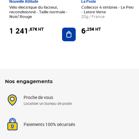
Nouvelle Attitude
La Poste
Vélo électrique du facteur,
Collector 4 timbres - Le Petit P
reconditionné - Taille normale -
- Lettre Verte
Noir/ Rouge
20g / France
1 241
6
,67€ HT
,25€ HT
Ajouter au panier
Nos engagements
Proche de vous
Localiser un bureau de poste
Paiements 100% sécurisés