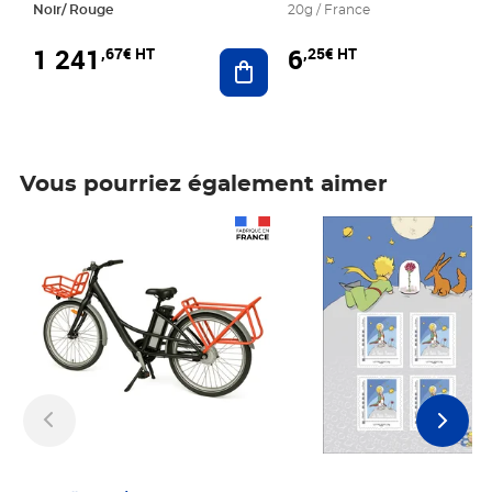
Noir/ Rouge
20g / France
1 241
6
,67€ HT
,25€ HT
Ajouter au panier
Vous pourriez également aimer
Prix 1 241,67€ HT
Prix 6,25€ HT