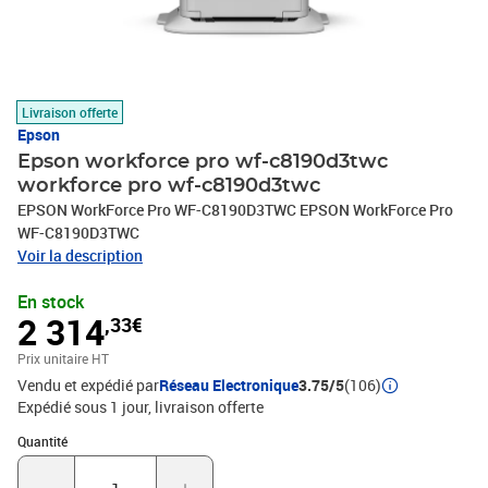
Livraison offerte
Epson
Epson workforce pro wf-c8190d3twc
workforce pro wf-c8190d3twc
EPSON WorkForce Pro WF-C8190D3TWC EPSON WorkForce Pro
WF-C8190D3TWC
Voir la description
En stock
2 314
,33€
Prix unitaire HT
Vendu et expédié par
Réseau Electronique
3.75/5
(106)
Expédié sous 1 jour
livraison offerte
Quantité : 1
Quantité