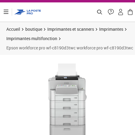
ontenu de la page
Accueil
boutique
Imprimantes et scanners
Imprimantes
Imprimantes multifonction
Epson workforce pro wf-c8190d3twc workforce pro wf-c8190d3twc
Prix 2 314,33€