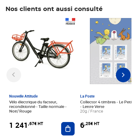
Nos clients ont aussi consulté
Prix 1 241,67€ HT
Prix 6,25€ HT
Nouvelle Attitude
La Poste
Vélo électrique du facteur,
Collector 4 timbres - Le Petit P
reconditionné - Taille normale -
- Lettre Verte
Noir/ Rouge
20g / France
1 241
6
,67€ HT
,25€ HT
Ajouter au panier