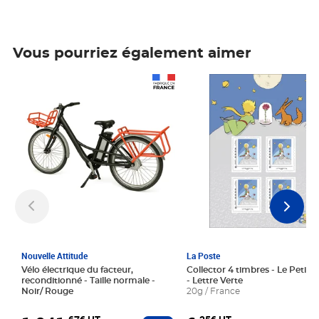
Vous pourriez également aimer
Prix 1 241,67€ HT
Prix 6,25€ HT
Nouvelle Attitude
La Poste
Vélo électrique du facteur,
Collector 4 timbres - Le Petit P
reconditionné - Taille normale -
- Lettre Verte
Noir/ Rouge
20g / France