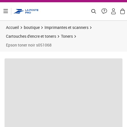
ontenu de la page
Accueil
boutique
Imprimantes et scanners
Cartouches d'encre et toners
Toners
Epson toner noir s051068
Prix 442,43€