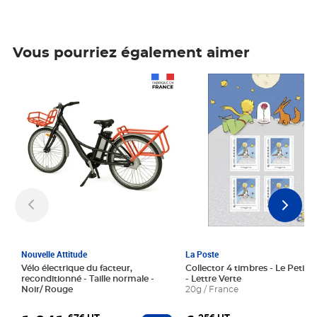
Vous pourriez également aimer
Prix 1 241,67€ HT
Prix 6,25€ HT
Nouvelle Attitude
La Poste
Vélo électrique du facteur,
Collector 4 timbres - Le Petit P
reconditionné - Taille normale -
- Lettre Verte
Noir/ Rouge
20g / France