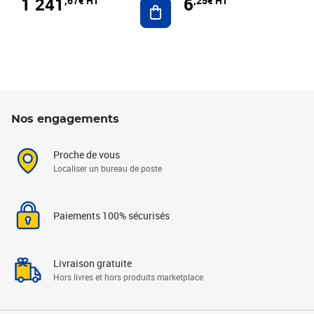
1 241
6
,67€ HT
,25€ HT
Ajouter au panier
Nos engagements
Proche de vous
Localiser un bureau de poste
Paiements 100% sécurisés
Livraison gratuite
Hors livres et hors produits marketplace