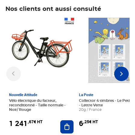
Nos clients ont aussi consulté
Prix 1 241,67€ HT
Prix 6,25€ HT
Nouvelle Attitude
La Poste
Vélo électrique du facteur,
Collector 4 timbres - Le Petit P
reconditionné - Taille normale -
- Lettre Verte
Noir/ Rouge
20g / France
1 241
6
,67€ HT
,25€ HT
Ajouter au panier