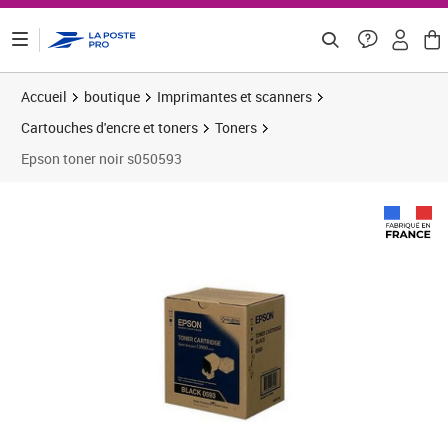
ontenu de la page
Accueil
boutique
Imprimantes et scanners
Cartouches d'encre et toners
Toners
Epson toner noir s050593
Prix 151,43€