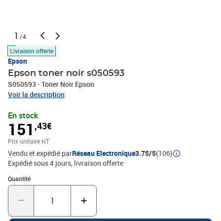
1
/4
Livraison offerte
Epson
Epson toner noir s050593
S050593 - Toner Noir Epson
Voir la description
En stock
151
,43€
Prix unitaire HT
Vendu et expédié par
Réseau Electronique
3.75/5
(106)
Expédié sous 4 jours
livraison offerte
Quantité : 1
Quantité