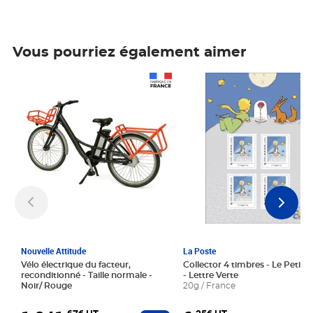
Vous pourriez également aimer
Prix 1 241,67€ HT
Prix 6,25€ HT
Nouvelle Attitude
La Poste
Vélo électrique du facteur,
Collector 4 timbres - Le Petit P
reconditionné - Taille normale -
- Lettre Verte
Noir/ Rouge
20g / France