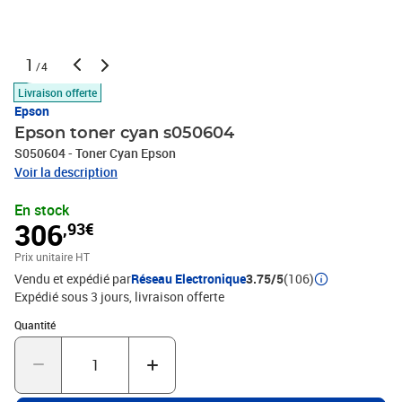
1
/4
Livraison offerte
Epson
Epson toner cyan s050604
S050604 - Toner Cyan Epson
Voir la description
En stock
306
,93€
Prix unitaire HT
Vendu et expédié par
Réseau Electronique
3.75/5
(106)
Expédié sous 3 jours
livraison offerte
Quantité : 1
Quantité