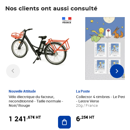
Nos clients ont aussi consulté
Prix 1 241,67€ HT
Prix 6,25€ HT
Nouvelle Attitude
La Poste
Vélo électrique du facteur,
Collector 4 timbres - Le Petit P
reconditionné - Taille normale -
- Lettre Verte
Noir/ Rouge
20g / France
1 241
6
,67€ HT
,25€ HT
Ajouter au panier