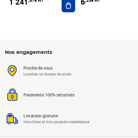
1 241
6
,67€ HT
,25€ HT
Ajouter au panier
Nos engagements
Proche de vous
Localiser un bureau de poste
Paiements 100% sécurisés
Livraison gratuite
Hors livres et hors produits marketplace