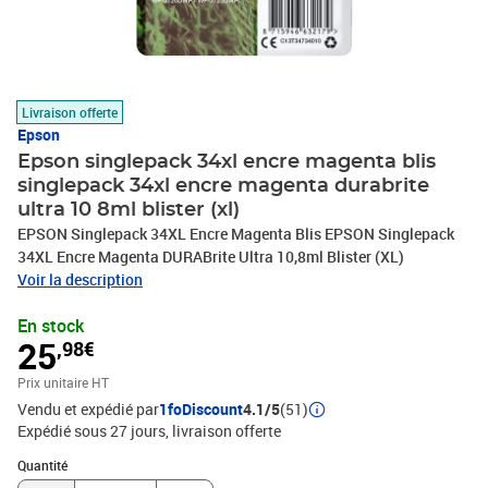
Livraison offerte
Epson
Epson singlepack 34xl encre magenta blis
singlepack 34xl encre magenta durabrite
ultra 10 8ml blister (xl)
EPSON Singlepack 34XL Encre Magenta Blis EPSON Singlepack
34XL Encre Magenta DURABrite Ultra 10,8ml Blister (XL)
Voir la description
En stock
25
,98€
Prix unitaire HT
Vendu et expédié par
1foDiscount
4.1/5
(51)
Expédié sous 27 jours
livraison offerte
Quantité : 1
Quantité