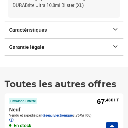
DURABrite Ultra 10,8ml Blister (XL)
Caractéristiques
Garantie légale
Toutes les autres offres
67
,48€ HT
Livraison Offerte
Neuf
Vendu et expédié par
Réseau Electronique
3.75/5
(106)
Ajouter
En stock