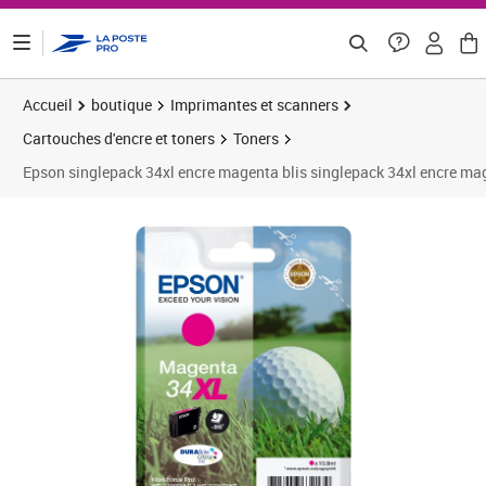
ontenu de la page
Accueil
boutique
Imprimantes et scanners
Cartouches d'encre et toners
Toners
Epson singlepack 34xl encre magenta blis singlepack 34xl encre mage
Prix 25,98€
Prix 6