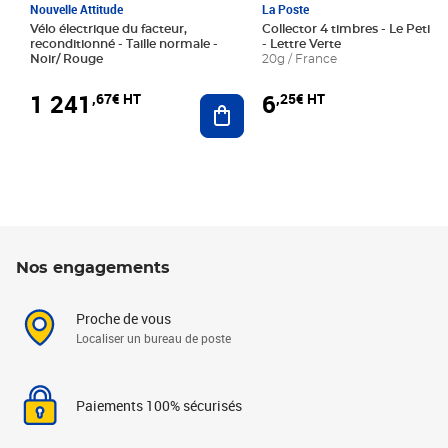
Nouvelle Attitude
La Poste
Vélo électrique du facteur,
Collector 4 timbres - Le Petit P
reconditionné - Taille normale -
- Lettre Verte
Noir/ Rouge
20g / France
1 241
6
,67€ HT
,25€ HT
Ajouter au panier
Nos engagements
Proche de vous
Localiser un bureau de poste
Paiements 100% sécurisés