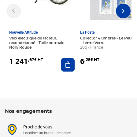
Nouvelle Attitude
La Poste
Vélo électrique du facteur,
Collector 4 timbres - Le Petit P
reconditionné - Taille normale -
- Lettre Verte
Noir/ Rouge
20g / France
1 241
6
,67€ HT
,25€ HT
Ajouter au panier
Nos engagements
Proche de vous
Localiser un bureau de poste