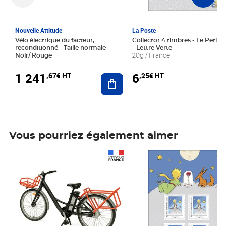
Nouvelle Attitude
La Poste
Vélo électrique du facteur,
Collector 4 timbres - Le Petit P
reconditionné - Taille normale -
- Lettre Verte
Noir/ Rouge
20g / France
1 241
6
,67€ HT
,25€ HT
Ajouter au panier
Vous pourriez également aimer
Prix 1 241,67€ HT
Prix 6,25€ HT