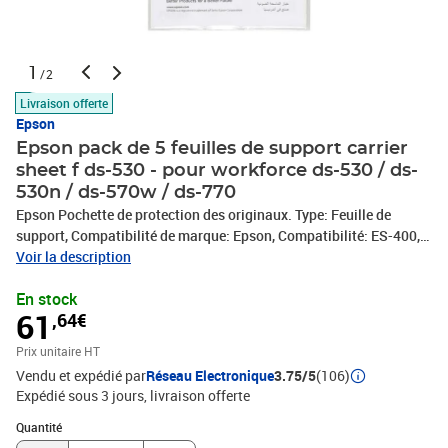
1
/2
Livraison offerte
Epson
Epson pack de 5 feuilles de support carrier
sheet f ds-530 - pour workforce ds-530 / ds-
530n / ds-570w / ds-770
Epson Pochette de protection des originaux. Type: Feuille de
support, Compatibilité de marque: Epson, Compatibilité: ES-400,
ES-500, DS-530. Quantité: 1 pièce(s), Largeur du colis: 4 mm,
Voir la description
Profondeur du colis: 350 mm. Produits par palette: 900 pièce(s),
En stock
Longueur brute de la palette: 120 cm, Largeur brute de la palette:
61
,64€
80 cm
Prix unitaire HT
Vendu et expédié par
Réseau Electronique
3.75/5
(106)
Expédié sous 3 jours
livraison offerte
Quantité : 1
Quantité