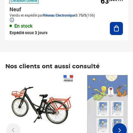
63
Livraison Offerte
Neuf
Vendu et expédié par
Réseau Electronique
3.75/5
(106)
Ajouter
En stock
Expédié sous 3 jours
Nos clients ont aussi consulté
Prix 1 241,67€ HT
Prix 6,25€ HT