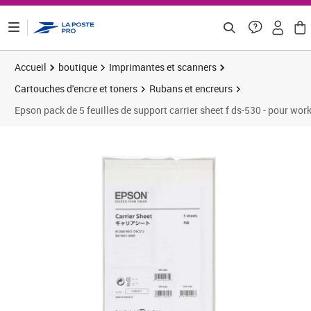
ontenu de la page
Accueil
boutique
Imprimantes et scanners
Cartouches d'encre et toners
Rubans et encreurs
Epson pack de 5 feuilles de support carrier sheet f ds-530 - pour wo
Prix 61,64€
Prix 6