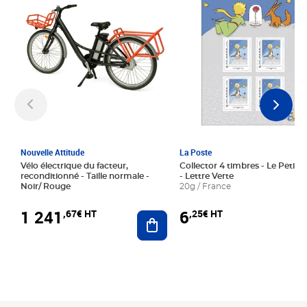
Nouvelle Attitude
La Poste
Vélo électrique du facteur,
Collector 4 timbres - Le Petit P
reconditionné - Taille normale -
- Lettre Verte
Noir/ Rouge
20g / France
1 241
6
,67€ HT
,25€ HT
Ajouter au panier