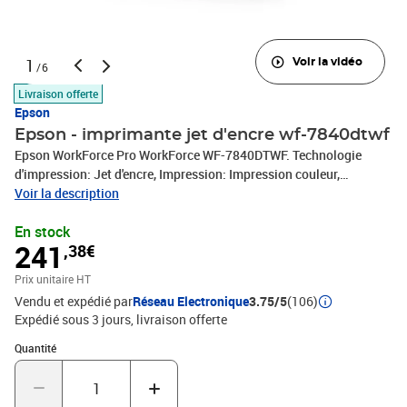
1
Voir la vidéo
/6
Livraison offerte
Epson
Epson - imprimante jet d'encre wf-7840dtwf
Epson WorkForce Pro WorkForce WF-7840DTWF. Technologie
d'impression: Jet d'encre, Impression: Impression couleur,
Résolution maximale: 4800 x 2400 DPI. Numérisation:
Voir la description
Numérisation couleur, Résolution de numérisation optique: 1200 x
En stock
2400 DPI. Télécopier: Télécopie couleur. Taille de papier de série A
241
,38€
ISO maximum: A3. Wifi. Couleur du produit: Noir
Prix unitaire HT
Vendu et expédié par
Réseau Electronique
3.75/5
(106)
Expédié sous 3 jours
livraison offerte
Quantité : 1
Quantité