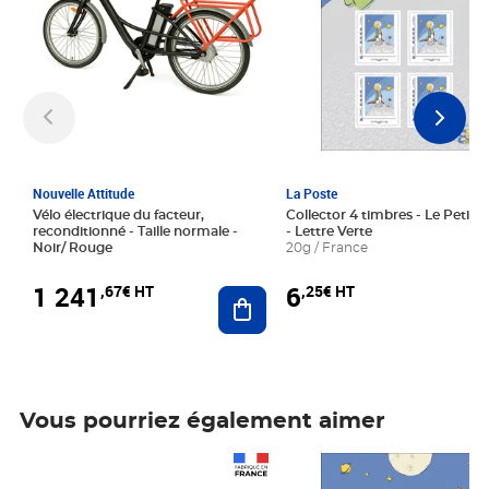
Nouvelle Attitude
La Poste
Vélo électrique du facteur,
Collector 4 timbres - Le Petit P
reconditionné - Taille normale -
- Lettre Verte
Noir/ Rouge
20g / France
1 241
6
,67€ HT
,25€ HT
Ajouter au panier
Vous pourriez également aimer
Prix 1 241,67€ HT
Prix 6,25€ HT