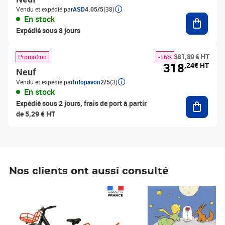
Vendu et expédié par
ASD
4.05/5
(38)
Ajouter
En stock
Expédié sous 8 jours
381,89 € HT
Promotion
-16%
318
,24€ HT
Neuf
Vendu et expédié par
Infopavon
2/5
(3)
En stock
Ajouter
Expédié sous 2 jours, frais de port à partir
de 5,29 € HT
Nos clients ont aussi consulté
Prix 1 241,67€ HT
Prix 6,25€ HT