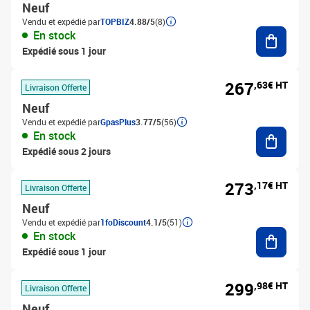
Neuf
Vendu et expédié par
TOPBIZ
4.88/5
(8)
Ajouter
En stock
Expédié sous 1 jour
267
,63€ HT
Livraison Offerte
Neuf
Vendu et expédié par
GpasPlus
3.77/5
(56)
Ajouter
En stock
Expédié sous 2 jours
273
,17€ HT
Livraison Offerte
Neuf
Vendu et expédié par
1foDiscount
4.1/5
(51)
Ajouter
En stock
Expédié sous 1 jour
299
,98€ HT
Livraison Offerte
Neuf