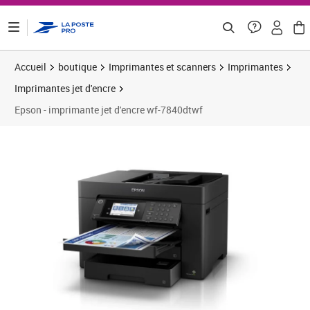
ontenu de la page
Accueil
boutique
Imprimantes et scanners
Imprimantes
Imprimantes jet d'encre
Epson - imprimante jet d'encre wf-7840dtwf
Prix 241,38€
Prix 
Prix 
Prix 
Prix 
Prix b
Prix 