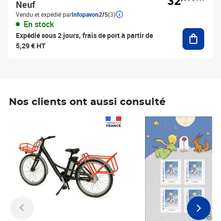
32
Neuf
Vendu et expédié par
Infopavon
2/5
(3)
En stock
Ajouter
Expédié sous 2 jours, frais de port à partir de
5,29 € HT
Nos clients ont aussi consulté
Prix 1 241,67€ HT
Prix 6,25€ HT