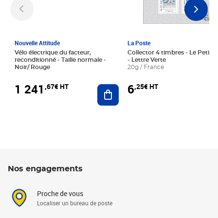
Nouvelle Attitude
La Poste
Vélo électrique du facteur,
Collector 4 timbres - Le Petit P
reconditionné - Taille normale -
- Lettre Verte
Noir/ Rouge
20g / France
1 241
6
,67€ HT
,25€ HT
Ajouter au panier
Nos engagements
Proche de vous
Localiser un bureau de poste