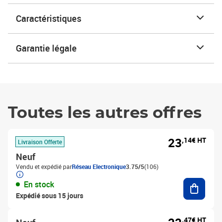
Caractéristiques
Garantie légale
Toutes les autres offres
23
,14€ HT
Livraison Offerte
Neuf
Vendu et expédié par
Réseau Electronique
3.75/5
(106)
Ajouter
En stock
Expédié sous 15 jours
,47€ HT