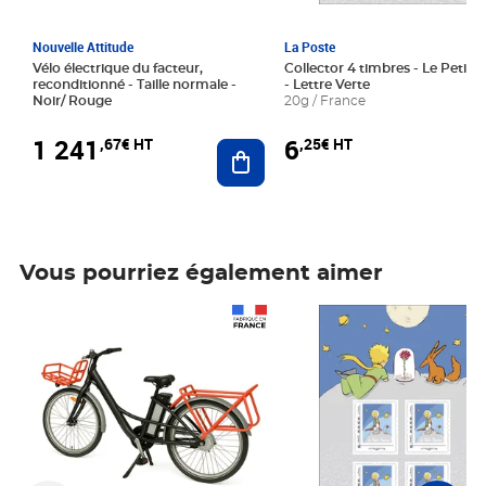
Nouvelle Attitude
La Poste
Vélo électrique du facteur,
Collector 4 timbres - Le Petit P
reconditionné - Taille normale -
- Lettre Verte
Noir/ Rouge
20g / France
1 241
6
,67€ HT
,25€ HT
Ajouter au panier
Vous pourriez également aimer
Prix 1 241,67€ HT
Prix 6,25€ HT