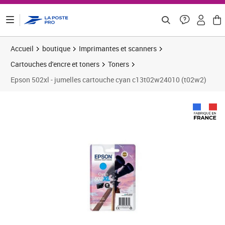
ontenu de la page
Accueil
boutique
Imprimantes et scanners
Cartouches d'encre et toners
Toners
Epson 502xl - jumelles cartouche cyan c13t02w24010 (t02w2)
Prix 19,17€
Prix 2
Prix 2
Prix 3
Prix 3
Prix b
Prix 3