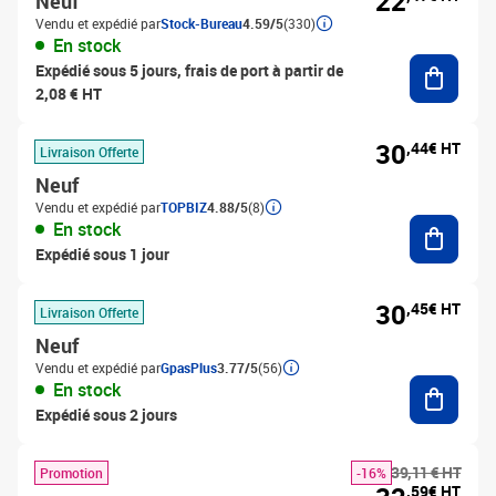
22
Neuf
Vendu et expédié par
Stock-Bureau
4.59/5
(330)
En stock
Ajouter
Expédié sous 5 jours, frais de port à partir de
2,08 € HT
30
,44€ HT
Livraison Offerte
Neuf
Vendu et expédié par
TOPBIZ
4.88/5
(8)
Ajouter
En stock
Expédié sous 1 jour
30
,45€ HT
Livraison Offerte
Neuf
Vendu et expédié par
GpasPlus
3.77/5
(56)
Ajouter
En stock
Expédié sous 2 jours
39,11 € HT
Promotion
-16%
,59€ HT