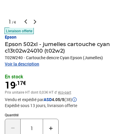
1
/4
Livraison offerte
Epson
Epson 502xl - jumelles cartouche cyan
c13t02w24010 (t02w2)
T02W240 - Cartouche dencre Cyan Epson (Jumelles)
Voir la description
En stock
19
,17€
Prix unitaire HT
dont 0,03€ HT d'
éco-part
Vendu et expédié par
ASD
4.05/5
(38)
Expédié sous 13 jours
livraison offerte
Quantité : 1
Quantité