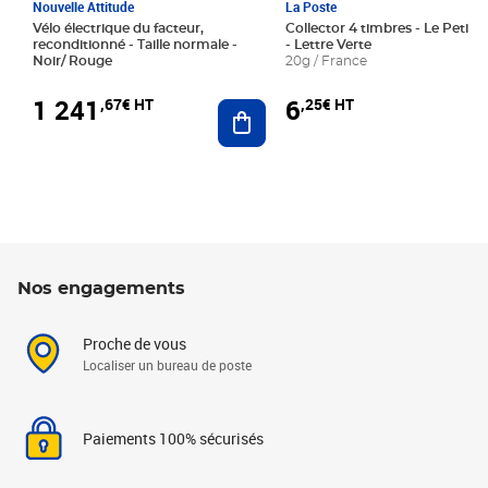
Nouvelle Attitude
La Poste
Vélo électrique du facteur,
Collector 4 timbres - Le Petit P
reconditionné - Taille normale -
- Lettre Verte
Noir/ Rouge
20g / France
1 241
6
,67€ HT
,25€ HT
Ajouter au panier
Nos engagements
Proche de vous
Localiser un bureau de poste
Paiements 100% sécurisés