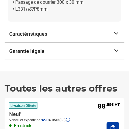
• Passage de courrier 300 x 30 mm
• L331
H67
P8mm
Caractéristiques
Garantie légale
Toutes les autres offres
88
,55€ HT
Livraison Offerte
Neuf
Vendu et expédié par
ASD
4.05/5
(38)
Ajouter
En stock