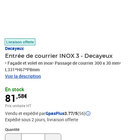
Livraison offerte
Decayeux
Entrée de courrier INOX 3 - Decayeux
• Façade et volet en inox• Passage de courrier 300 x 30 mm•
L331*H67*P8mm
Voir la description
En stock
81
,58€
Prix unitaire HT
Vendu et expédié par
GpasPlus
3.77/5
(56)
Expédié sous 2 jours
livraison offerte
Quantité : 1
Quantité