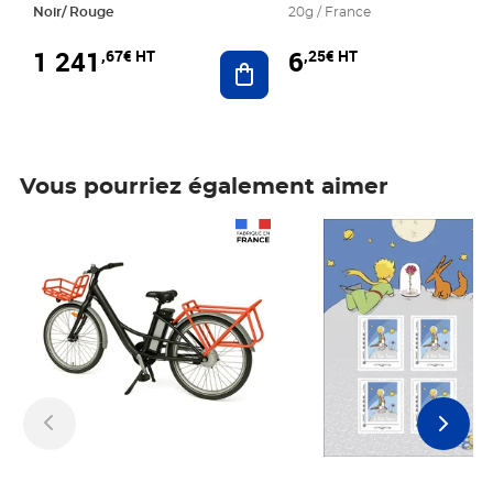
Noir/ Rouge
20g / France
1 241
6
,67€ HT
,25€ HT
Ajouter au panier
Vous pourriez également aimer
Prix 1 241,67€ HT
Prix 6,25€ HT