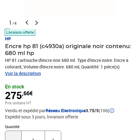
1
/4
Livraison offerte
HP
Encre hp 81 (c4930a) originale noir contenu:
680 ml hp
HP 81 cartouche d'encre noir 680 ml. Type d’encre noire: Encre à
colorant, Volume d'encre noire: 680 ml, Quantité: 1 pièce(s)
Voir la description
En stock
275
,66€
Prix unitaire HT
Vendu et expédié par
Réseau Electronique
3.75/5
(106)
Expédié sous 3 jours
livraison offerte
Quantité : 1
Quantité