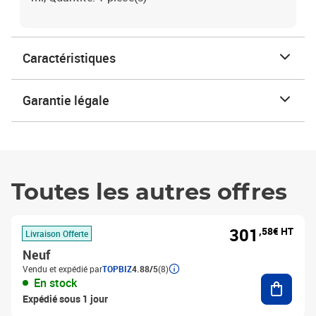
Caractéristiques
Garantie légale
Toutes les autres offres
301
,58€ HT
Livraison Offerte
Neuf
Vendu et expédié par
TOPBIZ
4.88/5
(8)
Ajouter
En stock
Expédié sous 1 jour