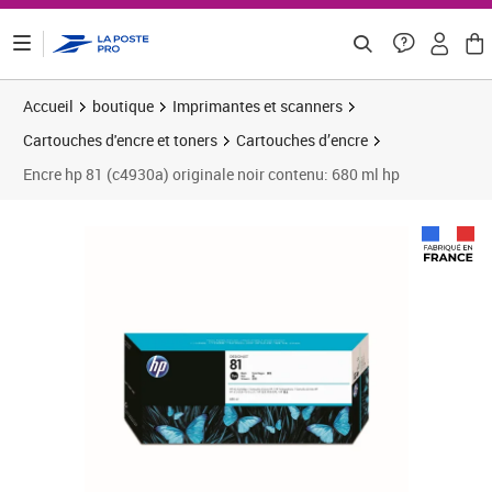
ontenu de la page
Accueil
boutique
Imprimantes et scanners
Cartouches d'encre et toners
Cartouches d’encre
Encre hp 81 (c4930a) originale noir contenu: 680 ml hp
Prix 275,66€
Prix 
Prix 