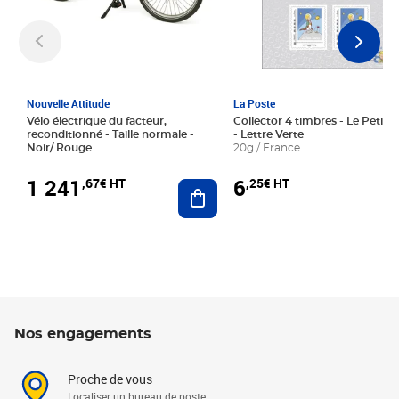
Nouvelle Attitude
La Poste
Vélo électrique du facteur,
Collector 4 timbres - Le Petit P
reconditionné - Taille normale -
- Lettre Verte
Noir/ Rouge
20g / France
1 241
6
,67€ HT
,25€ HT
Ajouter au panier
Nos engagements
Proche de vous
Localiser un bureau de poste