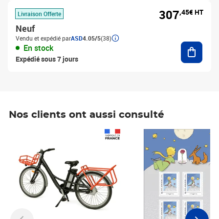
307
,45€ HT
Livraison Offerte
Neuf
Vendu et expédié par
ASD
4.05/5
(38)
Ajouter
En stock
Expédié sous 7 jours
Nos clients ont aussi consulté
Prix 1 241,67€ HT
Prix 6,25€ HT