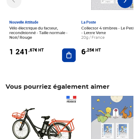
Nouvelle Attitude
La Poste
Vélo électrique du facteur,
Collector 4 timbres - Le Petit P
reconditionné - Taille normale -
- Lettre Verte
Noir/ Rouge
20g / France
1 241
6
,67€ HT
,25€ HT
Ajouter au panier
Vous pourriez également aimer
Prix 1 241,67€ HT
Prix 6,25€ HT