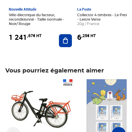
Nouvelle Attitude
La Poste
Vélo électrique du facteur,
Collector 4 timbres - Le Petit P
reconditionné - Taille normale -
- Lettre Verte
Noir/ Rouge
20g / France
1 241
6
,67€ HT
,25€ HT
Ajouter au panier
Vous pourriez également aimer
Prix 1 241,67€ HT
Prix 6,25€ HT