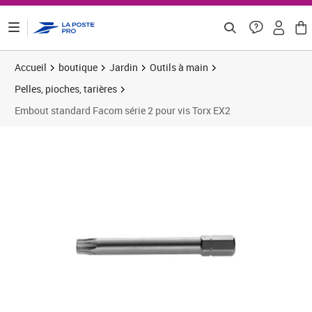
ontenu de la page
Accueil
boutique
Jardin
Outils à main
Pelles, pioches, tarières
Embout standard Facom série 2 pour vis Torx EX2
Prix 14,73€