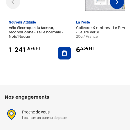
Nouvelle Attitude
La Poste
Vélo électrique du facteur,
Collector 4 timbres - Le Petit P
reconditionné - Taille normale -
- Lettre Verte
Noir/ Rouge
20g / France
1 241
6
,67€ HT
,25€ HT
Ajouter au panier
Nos engagements
Proche de vous
Localiser un bureau de poste