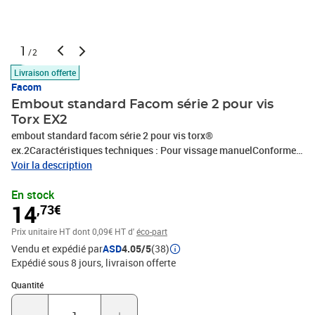
1
/2
Livraison offerte
Facom
Embout standard Facom série 2 pour vis
Torx EX2
embout standard facom série 2 pour vis torx®
ex.2Caractéristiques techniques : Pour vissage manuelConformes
aux spécifications Torx®Entraînement 5/16'' - 7,94 mmLongueur :
Voir la description
70 mm
En stock
14
,73€
Prix unitaire HT
dont 0,09€ HT d'
éco-part
Vendu et expédié par
ASD
4.05/5
(38)
Expédié sous 8 jours
livraison offerte
Quantité : 1
Quantité