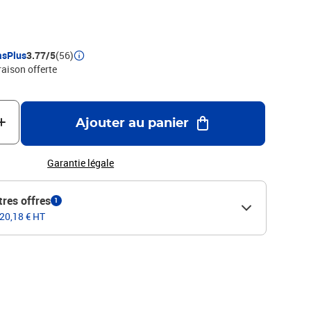
asPlus
3.77/5
(56)
raison offerte
Ajouter au panier
Garantie légale
tres offres
1
 20,18 € HT