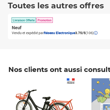
Toutes les autres offres
Livraison Offerte
Promotion
Neuf
Vendu et expédié par
Réseau Electronique
3.75/5
(106)
Nos clients ont aussi consul
Prix 1 241,67€ HT
Prix 6,25€ HT