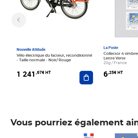
La Poste
Nouvelle Attitude
Collector 4 timbres
Vélo électrique du facteur, reconditionné
Lettre Verte
- Taille normale - Noir/ Rouge
20g / France
1 241
6
,67€ HT
,25€ HT
Ajouter au panier
Vous pourriez également ai
Prix 1 241,67€ HT
Prix 6,25€ HT