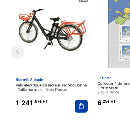
La Poste
Nouvelle Attitude
Collector 4 timbres
Vélo électrique du facteur, reconditionné
Lettre Verte
- Taille normale - Noir/ Rouge
20g / France
1 241
6
,67€ HT
,25€ HT
Ajouter au panier