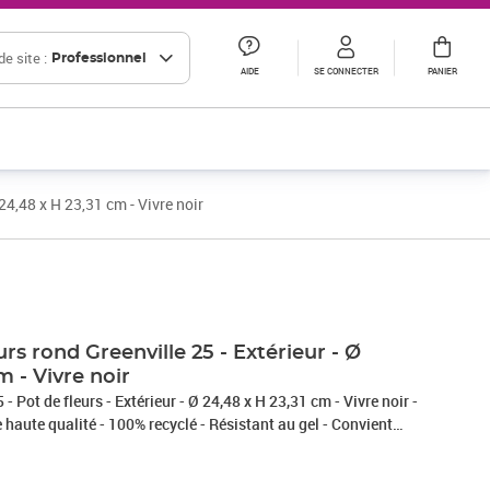
e site :
Professionnel
AIDE
SE CONNECTER
PANIER
24,48 x H 23,31 cm - Vivre noir
Prix barré 41,67 € HT
Prix 20,18€ HT
rs rond Greenville 25 - Extérieur - Ø
m - Vivre noir
 Pot de fleurs - Extérieur - Ø 24,48 x H 23,31 cm - Vivre noir -
 haute qualité - 100% recyclé - Résistant au gel - Convient
 Le pot a un réservoir d'eau intégré - Faciles a nettoyer et