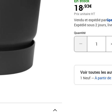
En stock
18
,93€
Prix unitaire HT
Vendu et expédié par
Gp
Expédié sous 2 jours
liv
Quantité : 1
Quantité
Voir toutes les au
1 Neuf
—
À partir de