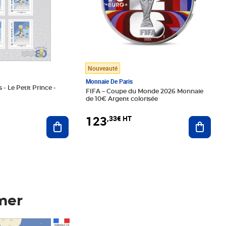
Nouveauté
Monnaie De Paris
 - Le Petit Prince -
FIFA – Coupe du Monde 2026 Monnaie
de 10€ Argent colorisée
123
,33€ HT
Ajoute
Ajouter au panier
mer
Prix 123,33€ HT