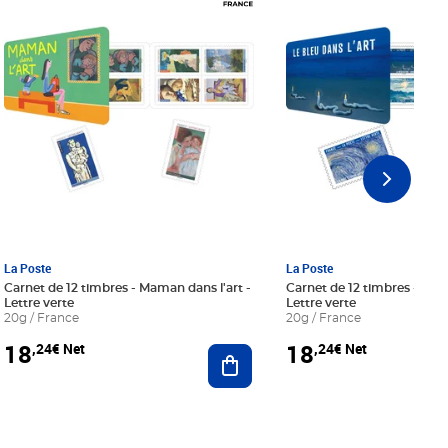
La Poste
La Poste
Carnet de 12 timbres - Maman dans l'art -
Carnet de 12 timbres - Le bl
Lettre verte
Lettre verte
20g / France
20g / France
18
18
,24€ Net
,24€ Net
r au panier
Ajouter au panier