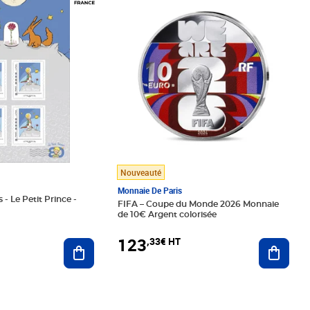
Nouveauté
Monnaie De Paris
 - Le Petit Prince -
FIFA – Coupe du Monde 2026 Monnaie
de 10€ Argent colorisée
123
,33€ HT
Ajoute
Ajouter au panier