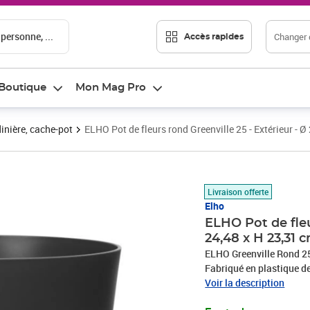
 personne, ...
Changer d
Accès rapides
Boutique
Mon Mag Pro
inière, cache-pot
ELHO Pot de fleurs rond Greenville 25 - Extérieur - Ø 
Prix 18,93€
Livraison offerte
Elho
ELHO Pot de fleu
24,48 x H 23,31 c
ELHO Greenville Rond 25 -
Fabriqué en plastique de
pour toutes les saisons -
Voir la description
robustes.