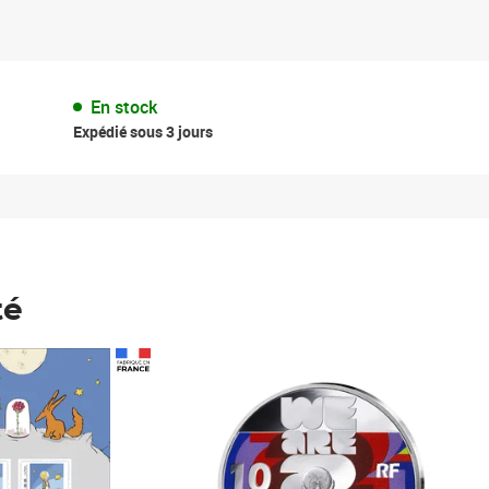
En stock
Expédié sous 3 jours
té
Prix 123,33€ HT