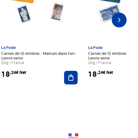
La Poste
La Poste
Carnet de 12 timbres - Maman dans l'art -
Carnet de 12 timbres - Le bl
Lettre verte
Lettre verte
20g / France
20g / France
18
18
,24€ Net
,24€ Net
r au panier
Ajouter au panier
Prix 18,24€ Net
Prix 18,24€ Net