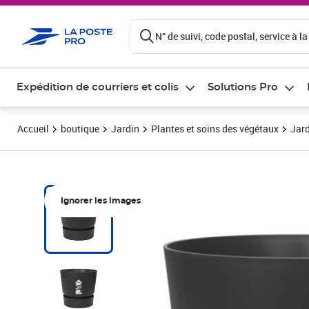
ontenu de la page
N° de suivi, code postal, service à la
Expédition de courriers et colis
Solutions Pro
Accueil
boutique
Jardin
Plantes et soins des végétaux
Jard
Ignorer les images