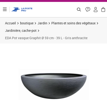
ontenu de la page
Accueil
boutique
Jardin
Plantes et soins des végétaux
Jardinière, cache-pot
EDA Pot vasque Graphit Ø 59 cm - 39 L - Gris anthracite
Prix 29,81€
Prix b
Prix 3