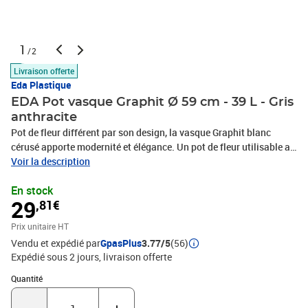
1
/2
Livraison offerte
Eda Plastique
EDA Pot vasque Graphit Ø 59 cm - 39 L - Gris
anthracite
Pot de fleur différent par son design, la vasque Graphit blanc
cérusé apporte modernité et élégance. Un pot de fleur utilisable a
l'intérieur comme a l'extérieur. Les + de ce pot de fleur vasque : -
Voir la description
Double paroi - Non gélif et anti-UV - Zone de rétention d'eau au
En stock
fond du pot de fleur - Décor élégant effet "vagues"
29
,81€
Prix unitaire HT
Vendu et expédié par
GpasPlus
3.77/5
(56)
Expédié sous 2 jours
livraison offerte
Quantité : 1
Quantité