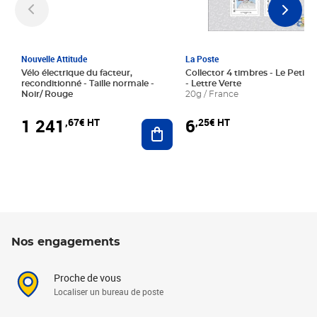
Nouvelle Attitude
La Poste
Vélo électrique du facteur,
Collector 4 timbres - Le Petit P
reconditionné - Taille normale -
- Lettre Verte
Noir/ Rouge
20g / France
1 241
6
,67€ HT
,25€ HT
Ajouter au panier
Nos engagements
Proche de vous
Localiser un bureau de poste