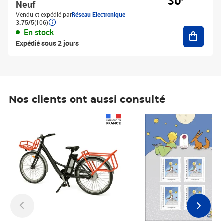
30
Neuf
Vendu et expédié par
Réseau Electronique
3.75/5
(106)
Ajouter
En stock
Expédié sous 2 jours
Nos clients ont aussi consulté
Prix 1 241,67€ HT
Prix 6,25€ HT