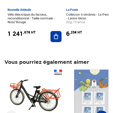
Nouvelle Attitude
La Poste
Vélo électrique du facteur,
Collector 4 timbres - Le Petit P
reconditionné - Taille normale -
- Lettre Verte
Noir/ Rouge
20g / France
1 241
6
,67€ HT
,25€ HT
Ajouter au panier
Vous pourriez également aimer
Prix 1 241,67€ HT
Prix 6,25€ HT