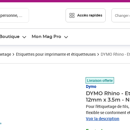
 personne, ...
Changer d
Accès rapides
Boutique
Mon Mag Pro
uetage
Etiquettes pour imprimante et étiquetteuses
DYMO Rhino - Et
Prix 20,72€
Livraison offerte
Dymo
DYMO Rhino - Eti
12mm x 3.5m - N
Pour l'étiquetage de fils
flexible se conforment e
surfaces incurvées et ru
Voir la description
s'endommage pas dans le