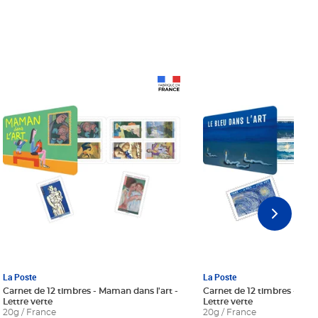
Prix 18,24€ Net
Prix 18,24€ Net
La Poste
La Poste
Carnet de 12 timbres - Maman dans l'art -
Carnet de 12 timbres - Le bl
Lettre verte
Lettre verte
20g / France
20g / France