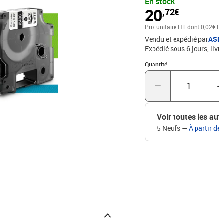
En stock
18488 Code EAN : 0071
20
,72€
Prix unitaire HT
dont 0,02€ 
Vendu et expédié par
AS
Expédié sous 6 jours
liv
Quantité : 1
Quantité
Voir toutes les au
5 Neufs
—
À partir d