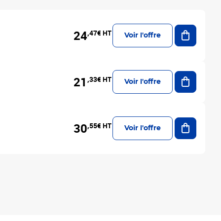
Ajouter a
24
,47€ HT
Voir l'offre
Ajouter a
21
,33€ HT
Voir l'offre
Ajouter a
30
,55€ HT
Voir l'offre