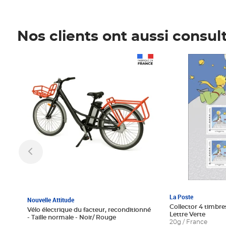
Nos clients ont aussi consul
Prix 1 241,67€ HT
Prix 6,25€ HT
La Poste
Nouvelle Attitude
Collector 4 timbres
Vélo électrique du facteur, reconditionné
Lettre Verte
- Taille normale - Noir/ Rouge
20g / France