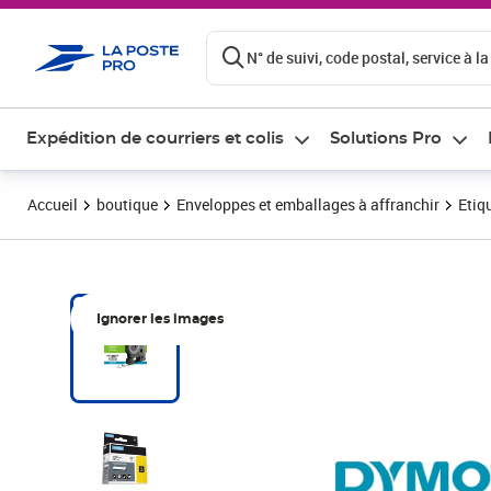
ontenu de la page
N° de suivi, code postal, service à la
Expédition de courriers et colis
Solutions Pro
Accueil
boutique
Enveloppes et emballages à affranchir
Etiq
Ignorer les images