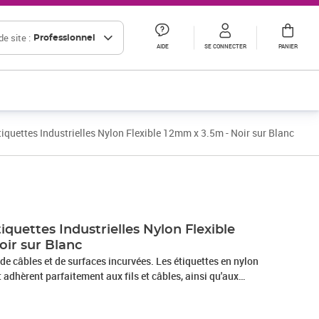
e site :
Professionnel
AIDE
SE CONNECTER
PANIER
iquettes Industrielles Nylon Flexible 12mm x 3.5m - Noir sur Blanc
Prix 24,47€ HT
Prix 21,33€ HT
Prix 30,55€ HT
quettes Industrielles Nylon Flexible
oir sur Blanc
, de câbles et de surfaces incurvées. Les étiquettes en nylon
t adhèrent parfaitement aux fils et câbles, ainsi qu'aux
gueuses. Ce matériau résistant aux déchirures ne
s espaces réduits ou les conduits étroits. Code Produit :