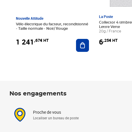
La Poste
Nouvelle Attitude
Collector 4 timbres
Vélo électrique du facteur, reconditionné
Lettre Verte
- Taille normale - Noir/ Rouge
20g / France
1 241
6
,67€ HT
,25€ HT
Ajouter au panier
Nos engagements
Proche de vous
Localiser un bureau de poste