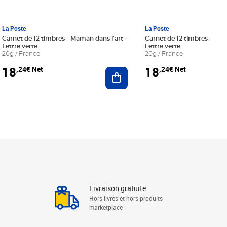
La Poste
La Poste
Carnet de 12 timbres - Maman dans l'art -
Carnet de 12 timbres - Le bl
Lettre verte
Lettre verte
20g / France
20g / France
18
18
,24€ Net
,24€ Net
r au panier
Ajouter au panier
Livraison gratuite
Hors livres et hors produits
marketplace