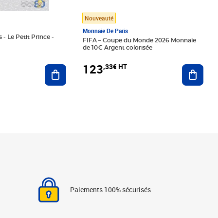
Nouveauté
Monnaie De Paris
 - Le Petit Prince -
FIFA – Coupe du Monde 2026 Monnaie
de 10€ Argent colorisée
123
,33€ HT
Ajoute
Ajouter au panier
Paiements 100% sécurisés