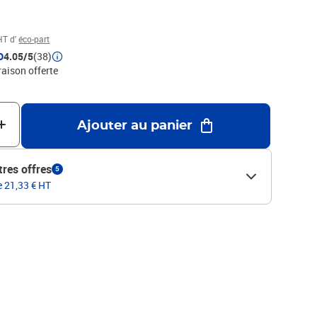
701184887 Marque : DYMO Produit : RHINO
HT d'
éco-part
D
4.05/5
(38)
raison offerte
Ajouter au panier
tres offres
5
e 21,33 € HT