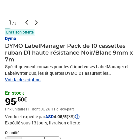
1
/3
Livraison offerte
Dymo
DYMO LabelManager Pack de 10 cassettes
ruban D1 haute résistance Noir/Blanc 9mm x
7m
Spécifiquement conçues pour les étiqueteuses LabelManager et
LabelWriter Duo, les étiquettes DYMO D1 assurent les
performances et la variété nécessaires à la plupart des travaux
Voir la description
d'étiquetage. Elles adhèrent à la plupart des surfaces planes et
En stock
propres, notamment en plastique, papier, métal, bois et verre, et
95
,50€
leur dos prédécoupé assure une application sans problèmes.
Polyvalentes, résistantes et disponibles en plusieurs largeurs et
Prix unitaire HT
dont 0,02€ HT d'
éco-part
couleurs, les étiquettes D1 mettent fin aux tracas liés à
Vendu et expédié par
ASD
4.05/5
(38)
l'organisation domestique et professionnelle. Code Produit :
Expédié sous 13 jours
livraison offerte
2093096 Code EAN : 3026980930967 Marque : DYMO Produit :
LABELMANAGER
Quantité : 1
Quantité