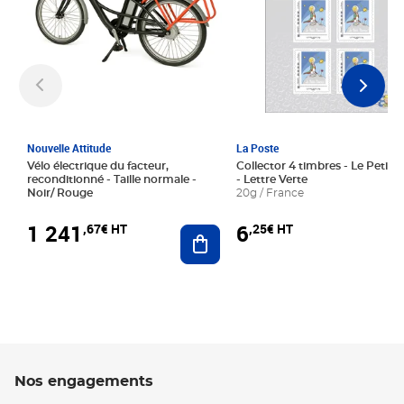
Nouvelle Attitude
La Poste
Vélo électrique du facteur,
Collector 4 timbres - Le Petit P
reconditionné - Taille normale -
- Lettre Verte
Noir/ Rouge
20g / France
1 241
6
,67€ HT
,25€ HT
Ajouter au panier
Nos engagements