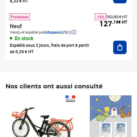
8,33 € HT
152,63 € HT
Promotion
-16%
127
,19€ HT
Neuf
Vendu et expédié par
Infopavon
2/5
(3)
En stock
Ajouter
Expédié sous 2 jours, frais de port à partir
de 5,29 € HT
Nos clients ont aussi consulté
Prix 1 241,67€ HT
Prix 6,25€ HT