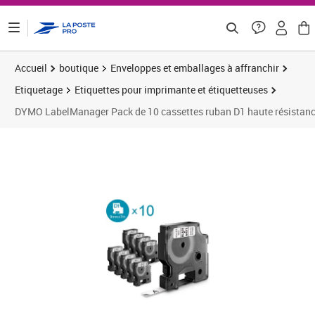
ontenu de la page
Accueil
boutique
Enveloppes et emballages à affranchir
Etiquetage
Etiquettes pour imprimante et étiquetteuses
DYMO LabelManager Pack de 10 cassettes ruban D1 haute résistan
Prix 95,50€
Prix b
Prix 
Prix 
Prix 
Prix b
Prix 