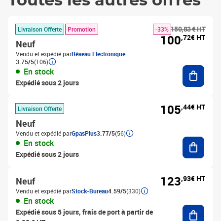
Toutes les autres offres
150,83 € HT
Livraison Offerte
Promotion
-33%
100
,72€ HT
Neuf
Vendu et expédié par
Réseau Electronique
3.75/5
(106)
Ajouter
En stock
Expédié sous 2 jours
105
,44€ HT
Livraison Offerte
Neuf
Vendu et expédié par
GpasPlus
3.77/5
(56)
Ajouter
En stock
Expédié sous 2 jours
123
,93€ HT
Neuf
Vendu et expédié par
Stock-Bureau
4.59/5
(330)
En stock
Ajouter
Expédié sous 5 jours, frais de port à partir de