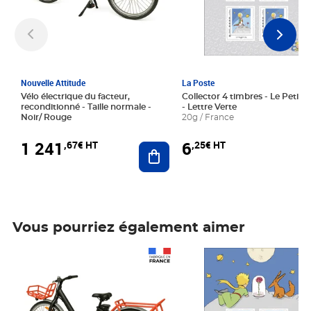
Nouvelle Attitude
La Poste
Vélo électrique du facteur,
Collector 4 timbres - Le Petit P
reconditionné - Taille normale -
- Lettre Verte
Noir/ Rouge
20g / France
1 241
6
,67€ HT
,25€ HT
Ajouter au panier
Vous pourriez également aimer
Prix 1 241,67€ HT
Prix 6,25€ HT