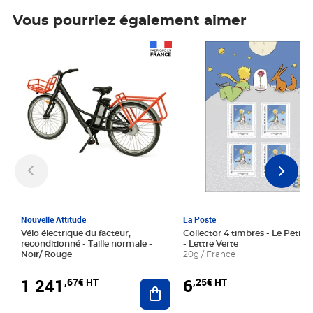
Vous pourriez également aimer
Prix 1 241,67€ HT
Prix 6,25€ HT
Nouvelle Attitude
La Poste
Vélo électrique du facteur,
Collector 4 timbres - Le Petit P
reconditionné - Taille normale -
- Lettre Verte
Noir/ Rouge
20g / France
1 241
6
,67€ HT
,25€ HT
Ajouter au panier