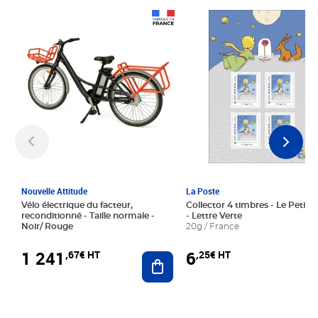
Prix 1 241,67€ HT
Prix 6,25€ HT
Nouvelle Attitude
La Poste
Vélo électrique du facteur,
Collector 4 timbres - Le Petit P
reconditionné - Taille normale -
- Lettre Verte
Noir/ Rouge
20g / France
1 241
6
,67€ HT
,25€ HT
Ajouter au panier