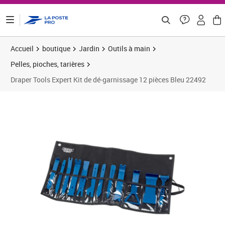
ontenu de la page
Accueil
boutique
Jardin
Outils à main
Pelles, pioches, tarières
Draper Tools Expert Kit de dé-garnissage 12 pièces Bleu 22492
Prix 68,45€