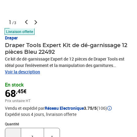
1
/3
Livraison offerte
Draper
Draper Tools Expert Kit de dé-garnissage 12
pièces Bleu 22492
Ce kit de dé-garnissage Expert de 12 pièces de Draper Tools est
idéal pour l'enlèvement et la manipulation des garnitures
intérieures, telles que les panneaux de porte, bordures de tableau
Voir la description
de bord, baguettes décoratives et autres applications similaires
En stock
dans les industries automobile, maritime et aéronautique. Il
68
,45€
comprend 12 outils spéciaux non marquants répondant à des
exigences spécifiques. Tous les outils sont rangés dans un rouleau
Prix unitaire HT
d'outils en toile robuste avec fermeture à crochet et à boucle.
Vendu et expédié par
Réseau Electronique
3.75/5
(106)
Couleur : bleu Matériau : plastique Matériau de rouleau d'outil :
Expédié sous 4 jours
livraison offerte
Toile La livraison comprend 12 outils de dé-garnissage Stocké
dans un rouleau d'outil avec fermeture à crochet et à boucle
Quantité : 1
Quantité
Matériel: Polyamide: 100%