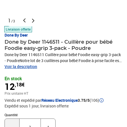
1
/3
Livraison offerte
Done By Deer
Done by Deer 1146511 - Cuillère pour bébé
Foodie easy-grip 3-pack - Poudre
Done by Deer 1146511 Cuillère pour bébé Foodie easy-grip 3-pack
- PoudreNotre lot de 3 cuillères pour bébé Foodie à prise facile est
fabriqué dans de jolies teintes poudrées pour égayer l'heure des
Voir la description
repas de votre petit. Conçues avec de petits bols, ces cuillères sont
En stock
idéales pour les premières cuillerées de bébé. Les poignées sont
12
,18€
dotées d'un revêtement doux et facile à saisir pour une bonne prise
en main pendant les repas ou les trajets d'auto-
Prix unitaire HT
alimentation.Pratiques et lavables au lave-vaisselle, ces cuillères
Vendu et expédié par
Réseau Electronique
3.75/5
(106)
sont également exemptes de substances nocives telles que le BPA
Expédié sous 1 jour
livraison offerte
et les phtalates, ce qui garantit la sécurité de votre bébé. Après
d'innombrables dîners en famille, les cuillères peuvent être
Quantité : 1
Quantité
recyclées, ce qui en fait un excellent choix pour les repas de votre
famille.Détails : Dimensions : 14 x 2,5 x 1 cm.100% PP de qualité