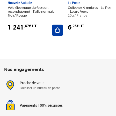
Nouvelle Attitude
La Poste
Vélo électrique du facteur,
Collector 4 timbres - Le Petit P
reconditionné - Taille normale -
- Lettre Verte
Noir/ Rouge
20g / France
1 241
6
,67€ HT
,25€ HT
Ajouter au panier
Nos engagements
Proche de vous
Localiser un bureau de poste
Paiements 100% sécurisés