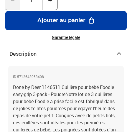
alimentaire avec TPE antidérapant.Peut être utilisé au micro-
ondes. Ne pas utiliser au four. Lave-vaisselle : max 70°C, éviter de
surcharger le lave-vaisselle pour éviter les marques d'objets durs
Ajouter au panier
sur le TPE.
Garantie légale
Description
ID 5712643053408
Done by Deer 1146511 Cuillère pour bébé Foodie
easy-grip 3-pack - PoudreNotre lot de 3 cuillères
pour bébé Foodie à prise facile est fabriqué dans
de jolies teintes poudrées pour égayer l'heure des
repas de votre petit. Conçues avec de petits bols,
ces cuillères sont idéales pour les premières
cuillerées de bébé. Les poignées sont dotées d'un