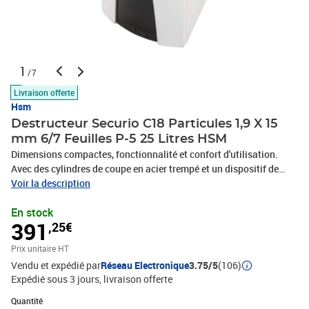
1
/7
Livraison offerte
Hsm
Destructeur Securio C18 Particules 1,9 X 15
mm 6/7 Feuilles P-5 25 Litres HSM
Dimensions compactes, fonctionnalité et confort d'utilisation.
Avec des cylindres de coupe en acier trempé et un dispositif de
sécurité sensible à la pression. Destructeur de documents
Voir la description
silencieux avec collecteur amovible – pour les utilisateurs
En stock
exigeants dans le domaine privé ou pour le Home Office, Les
391
,25€
matériaux haut de gamme et l'assurance d'une qualité « Made in
Germany » vous garantissent la sécurité et la longévité des
Prix unitaire HT
produits. Garantie 3 ans, Les cylindres de coupe en acier trempé
Vendu et expédié par
Réseau Electronique
3.75/5
(106)
sont résistants contre les agrafes et trombones et garantissent
Expédié sous 3 jours
livraison offerte
une durée de vie élevée. Ils bénéficient d'une garantie à vie,
L'insertion du papier avec protection contre la surcharge réduit les
Quantité : 1
Quantité