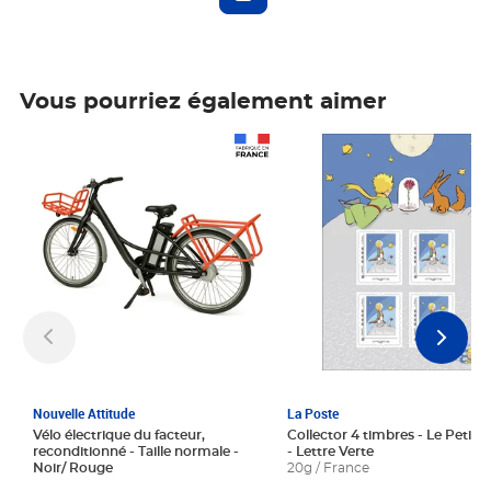
Vous pourriez également aimer
Prix 1 241,67€ HT
Prix 6,25€ HT
Nouvelle Attitude
La Poste
Vélo électrique du facteur,
Collector 4 timbres - Le Petit P
reconditionné - Taille normale -
- Lettre Verte
Noir/ Rouge
20g / France