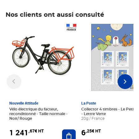
Nos clients ont aussi consulté
Prix 1 241,67€ HT
Prix 6,25€ HT
Nouvelle Attitude
La Poste
Vélo électrique du facteur,
Collector 4 timbres - Le Petit P
reconditionné - Taille normale -
- Lettre Verte
Noir/ Rouge
20g / France
1 241
6
,67€ HT
,25€ HT
Ajouter au panier