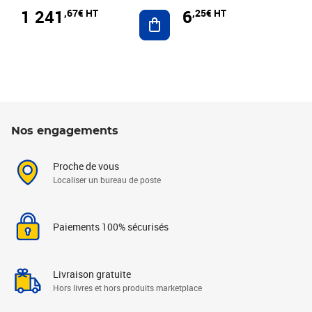
1 241
6
,67€ HT
,25€ HT
Ajouter au panier
Nos engagements
Proche de vous
Localiser un bureau de poste
Paiements 100% sécurisés
Livraison gratuite
Hors livres et hors produits marketplace