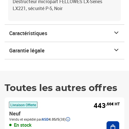
Destructeur micropart FELLOWES LX-Series
LX221, sécurité P-5, Noir
Caractéristiques
Garantie légale
Toutes les autres offres
443
,66€ HT
Livraison Offerte
Neuf
Vendu et expédié par
ASD
4.05/5
(38)
Ajouter
En stock