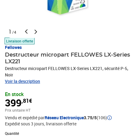
1
/4
Livraison offerte
Fellowes
Destructeur micropart FELLOWES LX-Series
LX221
Destructeur micropart FELLOWES LX-Series LX221, sécurité P-5,
Noir
Voir la description
En stock
399
,81€
Prix unitaire HT
Vendu et expédié par
Réseau Electronique
3.75/5
(106)
Expédié sous 3 jours
livraison offerte
Quantité : 1
Quantité