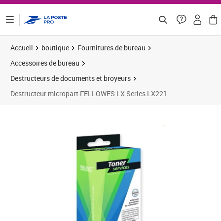
ontenu de la page
Accueil
boutique
Fournitures de bureau
Accessoires de bureau
Destructeurs de documents et broyeurs
Destructeur micropart FELLOWES LX-Series LX221
Prix 399,81€
Prix 
Prix b
Prix 