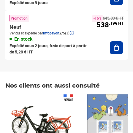
Expédié sous 9 jours
645,83 € HT
Promotion
-16%
538
,19€ HT
Neuf
Vendu et expédié par
Infopavon
2/5
(3)
En stock
Ajouter
Expédié sous 2 jours, frais de port à partir
de 5,29 € HT
Nos clients ont aussi consulté
Prix 1 241,67€ HT
Prix 6,25€ HT