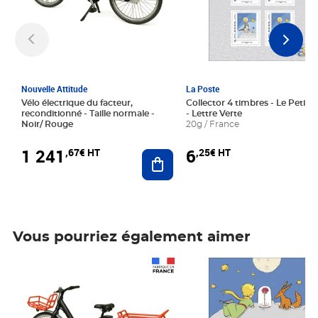
Nouvelle Attitude
La Poste
Vélo électrique du facteur,
Collector 4 timbres - Le Petit P
reconditionné - Taille normale -
- Lettre Verte
Noir/ Rouge
20g / France
1 241
6
,67€ HT
,25€ HT
Ajouter au panier
Vous pourriez également aimer
Prix 1 241,67€ HT
Prix 6,25€ HT