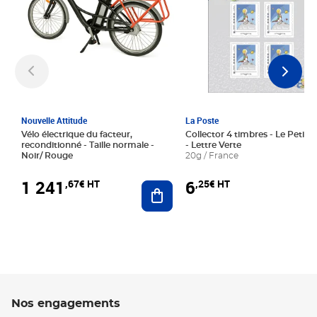
Nouvelle Attitude
La Poste
Vélo électrique du facteur,
Collector 4 timbres - Le Petit P
reconditionné - Taille normale -
- Lettre Verte
Noir/ Rouge
20g / France
1 241
6
,67€ HT
,25€ HT
Ajouter au panier
Nos engagements