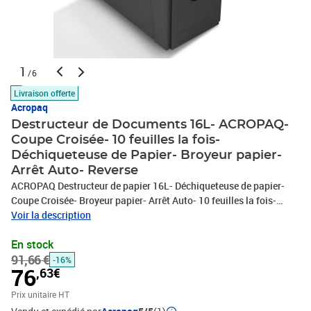
1
/6
Livraison offerte
Acropaq
Destructeur de Documents 16L- ACROPAQ-
Coupe Croisée- 10 feuilles la fois-
Déchiqueteuse de Papier- Broyeur papier-
Arrêt Auto- Reverse
ACROPAQ Destructeur de papier 16L- Déchiqueteuse de papier-
Coupe Croisée- Broyeur papier- Arrêt Auto- 10 feuilles la fois-
Reverse avec Roues pour un déplacement facileVoici l'Acropaq
Voir la description
Shredder, une déchiqueteuse innovante parfaite pour votre maison
En stock
ou votre petite entreprise à domicile ! Coupe efficacement jusqu'à
91,66 €
10 feuilles de papier (80 g/m2) en bandes de 4*32 mm, il offre un
-16%
76
,63€
niveau de sécurité P4, rendant presque impossible la lecture des
documents déchiquetés. La largeur d'alimentation maximale est
Prix unitaire HT
de 220 mm. Acropaq est doté d'un système d'arrêt automatique en