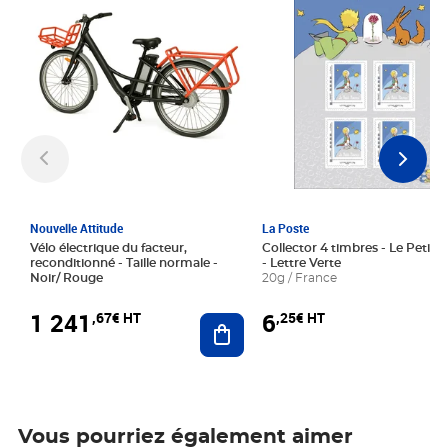
Nouvelle Attitude
La Poste
Vélo électrique du facteur,
Collector 4 timbres - Le Petit P
reconditionné - Taille normale -
- Lettre Verte
Noir/ Rouge
20g / France
1 241
6
,67€ HT
,25€ HT
Ajouter au panier
Vous pourriez également aimer