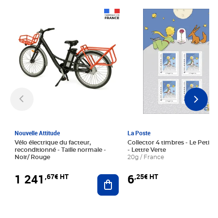
Prix 1 241,67€ HT
Prix 6,25€ HT
Nouvelle Attitude
La Poste
Vélo électrique du facteur,
Collector 4 timbres - Le Petit P
reconditionné - Taille normale -
- Lettre Verte
Noir/ Rouge
20g / France
1 241
6
,67€ HT
,25€ HT
Ajouter au panier