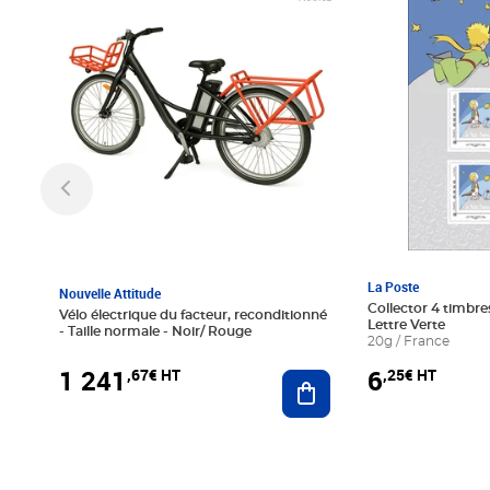
La Poste
Nouvelle Attitude
Collector 4 timbres
Vélo électrique du facteur, reconditionné
Lettre Verte
- Taille normale - Noir/ Rouge
20g / France
1 241
6
,67€ HT
,25€ HT
Ajouter au panier