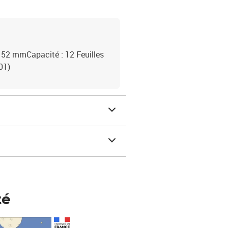
x 52 mmCapacité : 12 Feuilles
01)
té
Prix 123,33€ HT