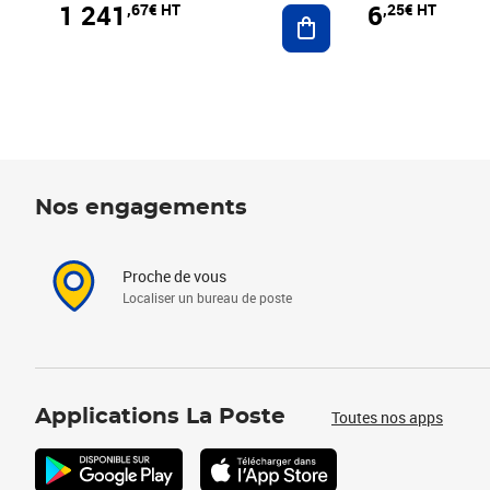
1 241
6
,67€ HT
,25€ HT
Ajouter au panier
Nos engagements
Proche de vous
Localiser un bureau de poste
Applications La Poste
Toutes nos apps