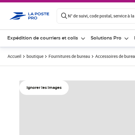
ontenu de la page
N° de suivi, code postal, service à la
Expédition de courriers et colis
Solutions Pro
Accueil
boutique
Fournitures de bureau
Accessoires de bure
Ignorer les images