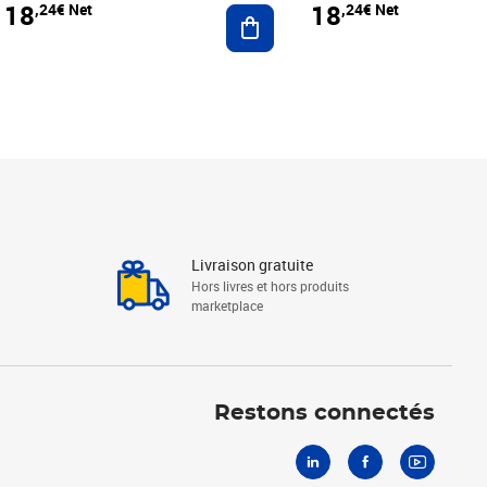
18
18
,24€ Net
,24€ Net
r au panier
Ajouter au panier
Livraison gratuite
Hors livres et hors produits
marketplace
Linkedin
Facebook
Youtube
Restons connectés