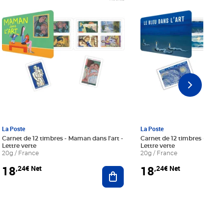
La Poste
La Poste
Carnet de 12 timbres - Maman dans l'art -
Carnet de 12 timbres - Le bl
Lettre verte
Lettre verte
20g / France
20g / France
18
18
,24€ Net
,24€ Net
r au panier
Ajouter au panier