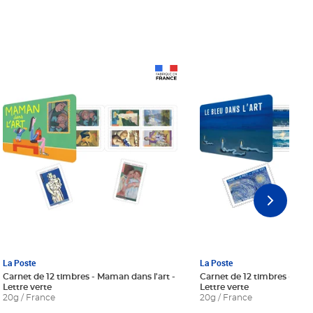
Prix 18,24€ Net
Prix 18,24€ Net
La Poste
La Poste
Carnet de 12 timbres - Maman dans l'art -
Carnet de 12 timbres - Le bl
Lettre verte
Lettre verte
20g / France
20g / France