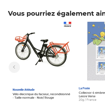
Vous pourriez également ai
Prix 1 241,67€ HT
Prix 6,25€ HT
La Poste
Nouvelle Attitude
Collector 4 timbres
Vélo électrique du facteur, reconditionné
Lettre Verte
- Taille normale - Noir/ Rouge
20g / France