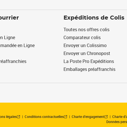
ourrier
Expéditions de Colis
Toutes nos offres colis
n Ligne
Comparateur colis
mmandée en Ligne
Envoyer un Colissimo
Envoyer un Chronopost
réaffranchies
La Poste Pro Expéditions
Emballages préaffranchis
ons légales
Conditions contractuelles
Charte d’engagement
Charte d'a
Données pers