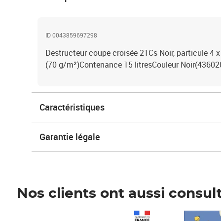
ID 0043859697298
Destructeur coupe croisée 21Cs Noir, particule 4 
(70 g/m²)Contenance 15 litresCouleur Noir(43602
Caractéristiques
Garantie légale
Nos clients ont aussi consul
Prix 1 241,67€ HT
Prix 6,25€ HT