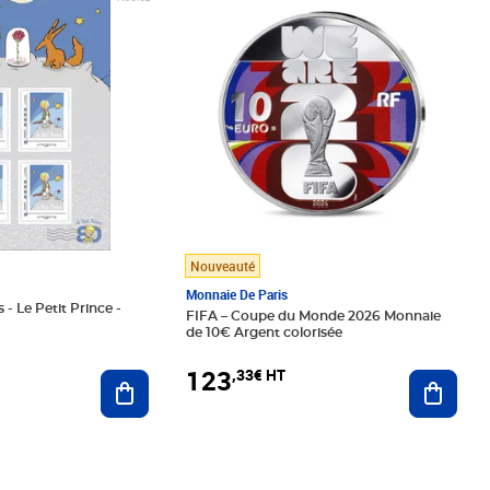
Nouveauté
Monnaie De Paris
 - Le Petit Prince -
FIFA – Coupe du Monde 2026 Monnaie
de 10€ Argent colorisée
123
,33€ HT
Ajoute
Ajouter au panier