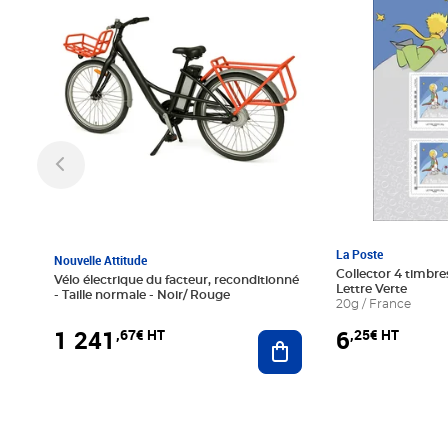
La Poste
Nouvelle Attitude
Collector 4 timbres
Vélo électrique du facteur, reconditionné
Lettre Verte
- Taille normale - Noir/ Rouge
20g / France
1 241
6
,67€ HT
,25€ HT
Ajouter au panier