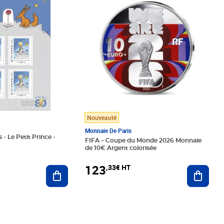
Nouveauté
Monnaie De Paris
 - Le Petit Prince -
FIFA – Coupe du Monde 2026 Monnaie
de 10€ Argent colorisée
123
,33€ HT
Ajoute
Ajouter au panier