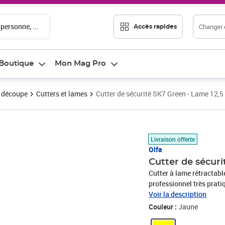
 personne, ...
Changer d
Accès rapides
Boutique
Mon Mag Pro
t découpe
Cutters et lames
Cutter de sécurité SK7 Green - Lame 12,
Prix 12,77€
Livraison offerte
Olfa
Cutter de sécur
Cutter à lame rétractabl
professionnel très prat
différents. Ce cutter pro
Voir la description
lame rentre automatique
Couleur :
Jaune
maximum ses utilisateur