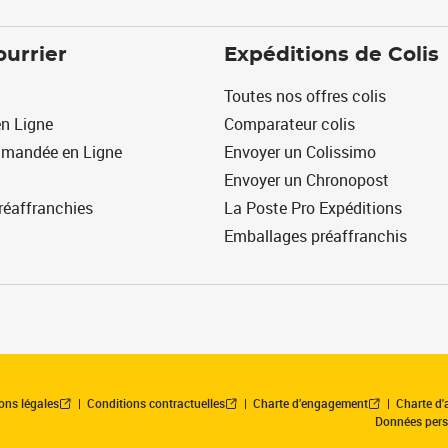
ourrier
Expéditions de Colis
Toutes nos offres colis
n Ligne
Comparateur colis
mmandée en Ligne
Envoyer un Colissimo
Envoyer un Chronopost
réaffranchies
La Poste Pro Expéditions
Emballages préaffranchis
ons légales
Conditions contractuelles
Charte d’engagement
Charte d'a
Données pers