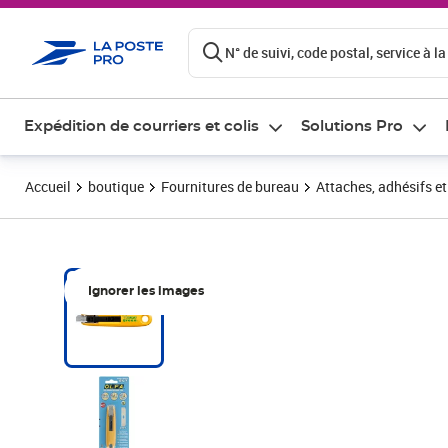
ontenu de la page
N° de suivi, code postal, service à la
Expédition de courriers et colis
Solutions Pro
Accueil
boutique
Fournitures de bureau
Attaches, adhésifs e
Ignorer les images