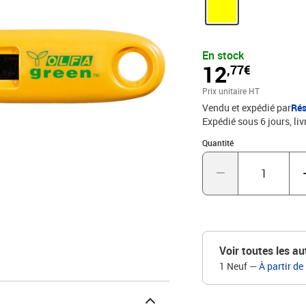
cutter vous suivra parto
saisir confortablement e
sécurité en ABS 100% re
ambidextre
En stock
12
,77€
Prix unitaire HT
Vendu et expédié par
Rés
Expédié sous 6 jours
liv
Quantité : 1
Quantité
Voir toutes les au
1 Neuf
—
À partir de