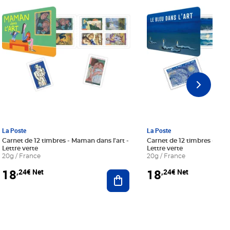
La Poste
La Poste
Carnet de 12 timbres - Maman dans l'art -
Carnet de 12 timbres - Le bl
Lettre verte
Lettre verte
20g / France
20g / France
18
18
,24€ Net
,24€ Net
r au panier
Ajouter au panier