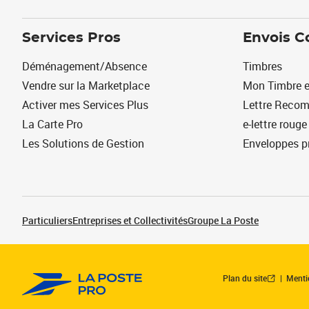
Services Pros
Envois C
Déménagement/Absence
Timbres
Vendre sur la Marketplace
Mon Timbre e
Activer mes Services Plus
Lettre Reco
La Carte Pro
e-lettre rouge
Les Solutions de Gestion
Enveloppes p
Particuliers
Entreprises et Collectivités
Groupe La Poste
Plan du site
Menti