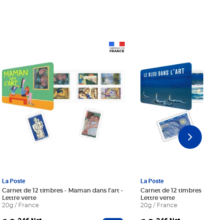
Prix 18,24€ Net
Prix 18,24€ Net
La Poste
La Poste
Carnet de 12 timbres - Maman dans l'art -
Carnet de 12 timbres - Le bl
Lettre verte
Lettre verte
20g / France
20g / France