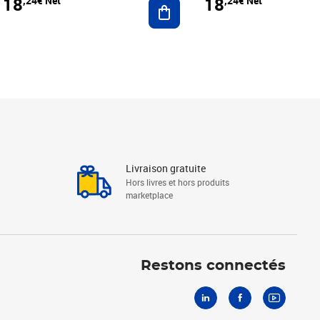
18
18
,24€ Net
,24€ Net
r au panier
Ajouter au panier
Livraison gratuite
Hors livres et hors produits
marketplace
Linkedin
Facebook
Youtube
Restons connectés