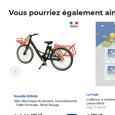
Vous pourriez également ai
Prix 1 241,67€ HT
Prix 6,25€ HT
La Poste
Nouvelle Attitude
Collector 4 timbres
Vélo électrique du facteur, reconditionné
Lettre Verte
- Taille normale - Noir/ Rouge
20g / France