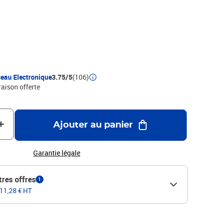
ut, où que vous alliez. De plus, sa poignée vous permet de le
t de l'utiliser pendant des heures sans fatigue.Cutter de
cycléTaille de la lame : 12,5 mmLame non tronçonnableCutter
eau Electronique
3.75/5
(106)
raison offerte
Ajouter au panier
Garantie légale
tres offres
1
 11,28 € HT