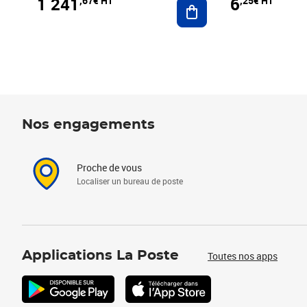
1 241
6
,67€ HT
,25€ HT
Ajouter au panier
Nos engagements
Proche de vous
Localiser un bureau de poste
Applications La Poste
Toutes nos apps