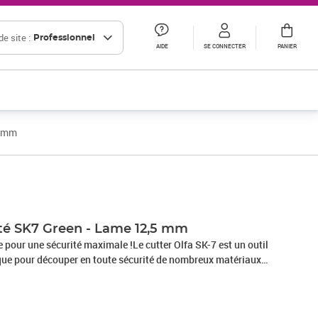
e site :
Professionnel
AIDE
SE CONNECTER
PANIER
5 mm
Prix 11,28€ HT
ité SK7 Green - Lame 12,5 mm
e pour une sécurité maximale !Le cutter Olfa SK-7 est un outil
ique pour découper en toute sécurité de nombreux matériaux
fessionnel Olfa est équipé d'une lame auto-rétractable : la
ment dans le manche en fin de coupe pour protéger au
s. Grâce à une lame rétractable et à des lignes compactes, ce