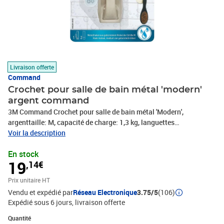
Livraison offerte
Command
Crochet pour salle de bain métal 'modern'
argent command
3M Command Crochet pour salle de bain métal 'Modern',
argenttaille: M, capacité de charge: 1,3 kg, languettes
adhésivesrésistantes à l'eau, matériau: nickel, structure
Voir la description
métalliquesatiné, forte adhérence, s'enlève sans laisser de
En stock
tracescontenu: 1 crochet + 2 languettes adhésives(MR02BN-
19
,14€
BFGN)
Prix unitaire HT
Vendu et expédié par
Réseau Electronique
3.75/5
(106)
Expédié sous 6 jours
livraison offerte
Quantité : 1
Quantité