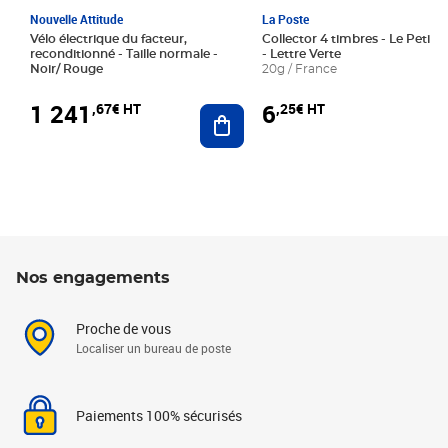
Nouvelle Attitude
La Poste
Vélo électrique du facteur,
Collector 4 timbres - Le Petit P
reconditionné - Taille normale -
- Lettre Verte
Noir/ Rouge
20g / France
1 241
6
,67€ HT
,25€ HT
Ajouter au panier
Nos engagements
Proche de vous
Localiser un bureau de poste
Paiements 100% sécurisés