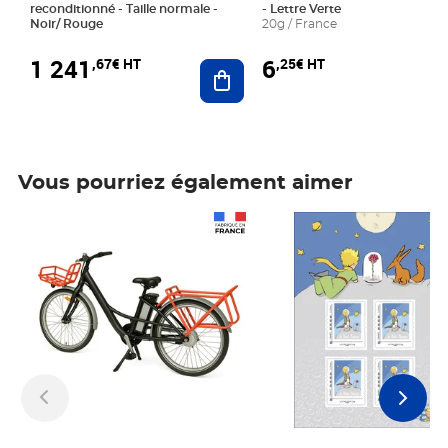
reconditionné - Taille normale -
- Lettre Verte
Noir/ Rouge
20g / France
1 241
6
,67€ HT
,25€ HT
Ajouter au panier
Vous pourriez également aimer
Prix 1 241,67€ HT
Prix 6,25€ HT