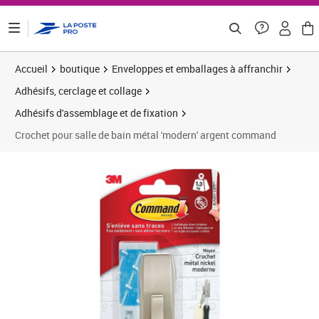
ontenu de la page
Accueil
boutique
Enveloppes et emballages à affranchir
Adhésifs, cerclage et collage
Adhésifs d'assemblage et de fixation
Crochet pour salle de bain métal 'modern' argent command
Prix 19,14€