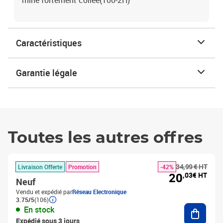
mine fortement collée(100-2H)
Caractéristiques
Garantie légale
Toutes les autres offres
34,99 € HT
Livraison Offerte
Promotion
-42%
20
,03€ HT
Neuf
Vendu et expédié par
Réseau Electronique
3.75/5
(106)
Ajouter
En stock
Expédié sous 3 jours