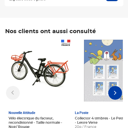
Nos clients ont aussi consulté
Prix 1 241,67€ HT
Prix 6,25€ HT
Nouvelle Attitude
La Poste
Vélo électrique du facteur,
Collector 4 timbres - Le Petit P
reconditionné - Taille normale -
- Lettre Verte
Noir/ Rouge
20g / France