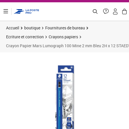
ontenu de la page
Accueil
boutique
Fournitures de bureau
Ecriture et correction
Crayons papiers
Crayon Papier Mars Lumograph 100 Mine 2 mm Bleu 2H x 12 STAE
Prix 15,22€
Prix b
Prix 2