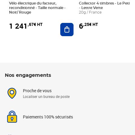
Vélo électrique du facteur,
Collector 4 timbres - Le Petit P
reconditionné - Taille normale -
- Lettre Verte
Noir/ Rouge
20g / France
1 241
6
,67€ HT
,25€ HT
Ajouter au panier
Nos engagements
Proche de vous
Localiser un bureau de poste
Paiements 100% sécurisés