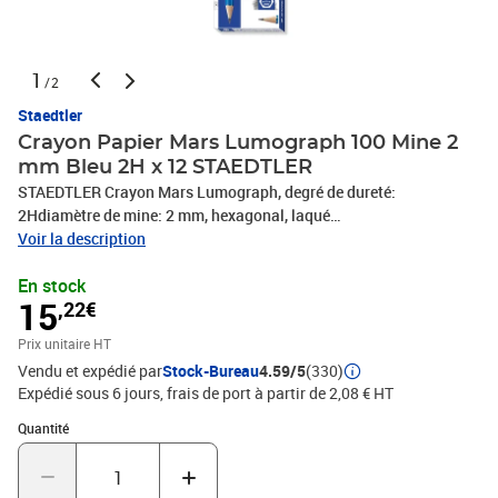
1
/2
Staedtler
Crayon Papier Mars Lumograph 100 Mine 2
mm Bleu 2H x 12 STAEDTLER
STAEDTLER Crayon Mars Lumograph, degré de dureté:
2Hdiamètre de mine: 2 mm, hexagonal, laqué
bleu,particulièrement incassable grâce à la mine fortement
Voir la description
collée(100-2H)
En stock
15
,22€
Prix unitaire HT
Vendu et expédié par
Stock-Bureau
4.59/5
(330)
Expédié sous 6 jours, frais de port à partir de 2,08 € HT
Quantité : 1
Quantité