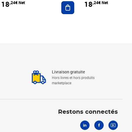
18
18
,24€ Net
,24€ Net
r au panier
Ajouter au panier
Livraison gratuite
Hors livres et hors produits
marketplace
Linkedin
Facebook
Youtube
Restons connectés