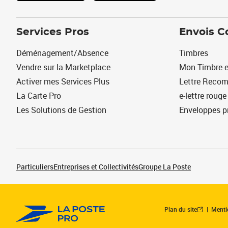
Services Pros
Envois C
Déménagement/Absence
Timbres
Vendre sur la Marketplace
Mon Timbre e
Activer mes Services Plus
Lettre Reco
La Carte Pro
e-lettre rouge
Les Solutions de Gestion
Enveloppes p
Particuliers
Entreprises et Collectivités
Groupe La Poste
Plan du site
Menti