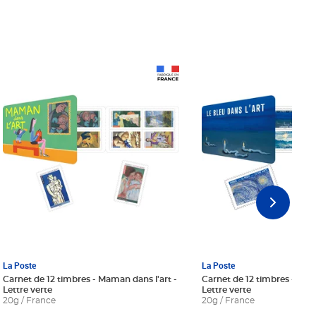
Prix 18,24€ Net
Prix 18,24€ Net
La Poste
La Poste
Carnet de 12 timbres - Maman dans l'art -
Carnet de 12 timbres - Le bl
Lettre verte
Lettre verte
20g / France
20g / France