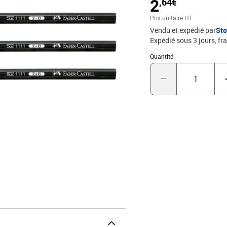
2
,64€
Prix unitaire HT
Vendu et expédié par
St
Expédié sous 3 jours, fra
Quantité : 1
Quantité