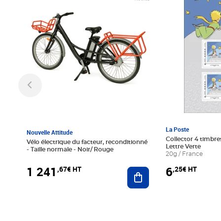
La Poste
Nouvelle Attitude
Collector 4 timbres
Vélo électrique du facteur, reconditionné
Lettre Verte
- Taille normale - Noir/ Rouge
20g / France
1 241
6
,67€ HT
,25€ HT
Ajouter au panier