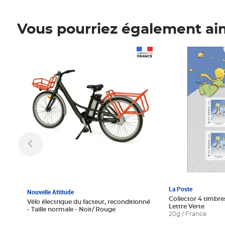
Vous pourriez également ai
Prix 1 241,67€ HT
Prix 6,25€ HT
La Poste
Nouvelle Attitude
Collector 4 timbres
Vélo électrique du facteur, reconditionné
Lettre Verte
- Taille normale - Noir/ Rouge
20g / France