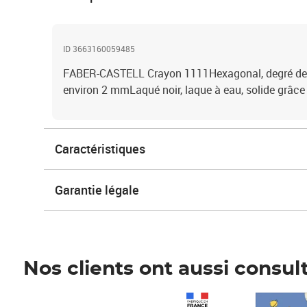
ID 3663160059485
FABER-CASTELL Crayon 1111Hexagonal, degré de 
environ 2 mmLaqué noir, laque à eau, solide grâce
Caractéristiques
Garantie légale
Nos clients ont aussi consul
Prix 1 241,67€ HT
Prix 6,25€ HT