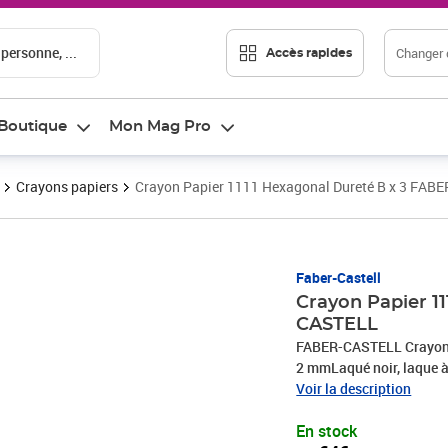
 personne, ...
Changer d
Accès rapides
Boutique
Mon Mag Pro
Crayons papiers
Crayon Papier 1111 Hexagonal Dureté B x 3 FAB
Prix 2,64€
Faber-Castell
Crayon Papier 1
CASTELL
FABER-CASTELL Crayon 1
2 mmLaqué noir, laque à 
Voir la description
En stock