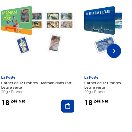
La Poste
La Poste
Carnet de 12 timbres - Maman dans l'art -
Carnet de 12 timbres - Le bl
Lettre verte
Lettre verte
20g / France
20g / France
18
18
,24€ Net
,24€ Net
r au panier
Ajouter au panier