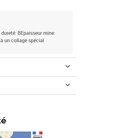
dureté: BEpaisseur mine:
 à un collage spécial
té
Prix 123,33€ HT