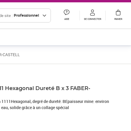
e site :
Professionnel
AIDE
SE CONNECTER
PANIER
ER-CASTELL
111 Hexagonal Dureté B x 3 FABER-
111Hexagonal, degré de dureté: BEpaisseur mine: environ
eau, solide grâce à un collage spécial