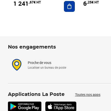
1 241
6
,67€ HT
,25€ HT
Ajouter au panier
Nos engagements
Proche de vous
Localiser un bureau de poste
Applications La Poste
Toutes nos apps