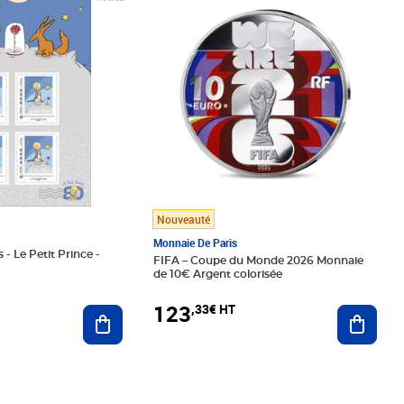
Nouveauté
Monnaie De Paris
 - Le Petit Prince -
FIFA – Coupe du Monde 2026 Monnaie
de 10€ Argent colorisée
123
,33€ HT
Ajoute
Ajouter au panier