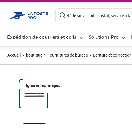
ontenu de la page
N° de suivi, code postal, service à la
Expédition de courriers et colis
Solutions Pro
Accueil
boutique
Fournitures de bureau
Ecriture et correction
Ignorer les images