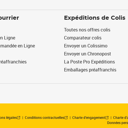
ourrier
Expéditions de Colis
Toutes nos offres colis
n Ligne
Comparateur colis
mmandée en Ligne
Envoyer un Colissimo
Envoyer un Chronopost
réaffranchies
La Poste Pro Expéditions
Emballages préaffranchis
ons légales
Conditions contractuelles
Charte d’engagement
Charte d'a
Données pers