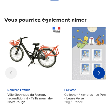
Vous pourriez également aimer
Prix 1 241,67€ HT
Prix 6,25€ HT
Nouvelle Attitude
La Poste
Vélo électrique du facteur,
Collector 4 timbres - Le Petit P
reconditionné - Taille normale -
- Lettre Verte
Noir/ Rouge
20g / France