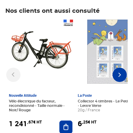
Nos clients ont aussi consulté
Prix 1 241,67€ HT
Prix 6,25€ HT
Nouvelle Attitude
La Poste
Vélo électrique du facteur,
Collector 4 timbres - Le Petit P
reconditionné - Taille normale -
- Lettre Verte
Noir/ Rouge
20g / France
1 241
6
,67€ HT
,25€ HT
Ajouter au panier