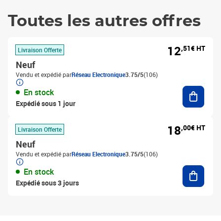
Toutes les autres offres
12
,51€ HT
Livraison Offerte
Neuf
Vendu et expédié par
Réseau Electronique
3.75/5
(106)
Ajouter
En stock
Expédié sous 1 jour
18
,00€ HT
Livraison Offerte
Neuf
Vendu et expédié par
Réseau Electronique
3.75/5
(106)
Ajouter
En stock
Expédié sous 3 jours