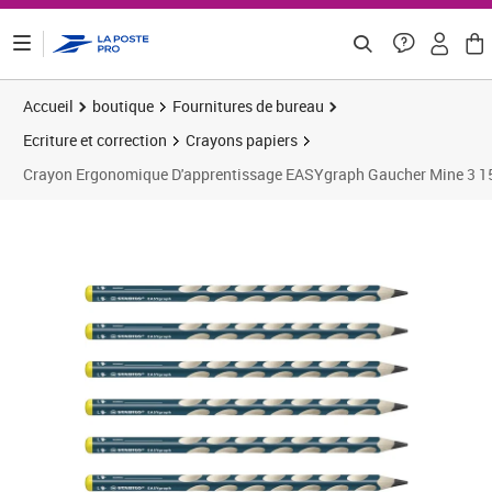
ontenu de la page
Accueil
boutique
Fournitures de bureau
Ecriture et correction
Crayons papiers
Crayon Ergonomique D'apprentissage EASYgraph Gaucher Mine 3 1
Prix 9,93€
Prix 1
Prix 1