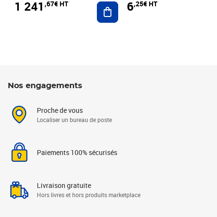
1 241
6
,67€ HT
,25€ HT
Ajouter au panier
Nos engagements
Proche de vous
Localiser un bureau de poste
Paiements 100% sécurisés
Livraison gratuite
Hors livres et hors produits marketplace