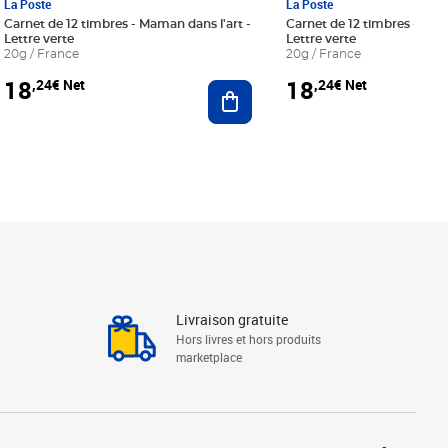
La Poste
La Poste
Carnet de 12 timbres - Maman dans l'art -
Carnet de 12 timbres - Le bl
Lettre verte
Lettre verte
20g / France
20g / France
18
18
,24€ Net
,24€ Net
r au panier
Ajouter au panier
Livraison gratuite
Hors livres et hors produits
marketplace
Linkedin
Facebook
Youtube