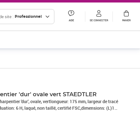
e site :
Professionnel
AIDE
SE CONNECTER
PANIER
Prix 5,13€ HT
Prix 10,00€ HT
Prix 14,45€ HT
entier 'dur' ovale vert STAEDTLER
pentier 'dur', ovale, vertlongueur: 175 mm, largeur de tracé
ation: 6 H, laqué, non taillé, certifié FSC,dimensions: (L)175
50)