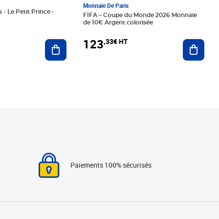
Monnaie De Paris
 - Le Petit Prince -
FIFA – Coupe du Monde 2026 Monnaie
de 10€ Argent colorisée
123
,33€ HT
Ajoute
Ajouter au panier
Paiements 100% sécurisés