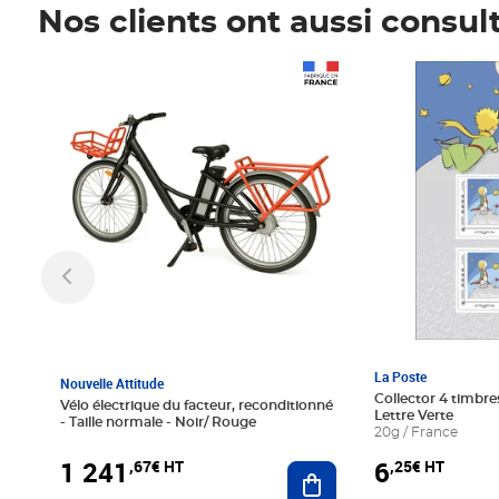
Nos clients ont aussi consul
Prix 1 241,67€ HT
Prix 6,25€ HT
La Poste
Nouvelle Attitude
Collector 4 timbres
Vélo électrique du facteur, reconditionné
Lettre Verte
- Taille normale - Noir/ Rouge
20g / France
1 241
6
,67€ HT
,25€ HT
Ajouter au panier