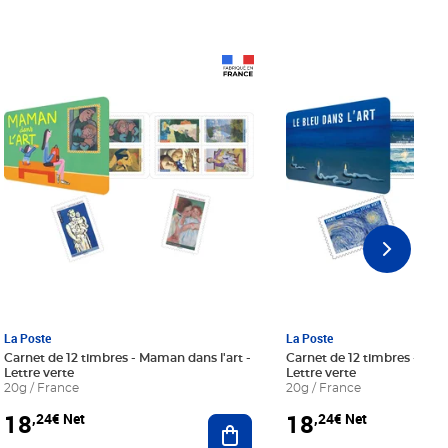
Prix 18,24€ Net
Prix 18,24€ Net
La Poste
La Poste
Carnet de 12 timbres - Maman dans l'art -
Carnet de 12 timbres - Le bl
Lettre verte
Lettre verte
20g / France
20g / France
18
18
,24€ Net
,24€ Net
r au panier
Ajouter au panier