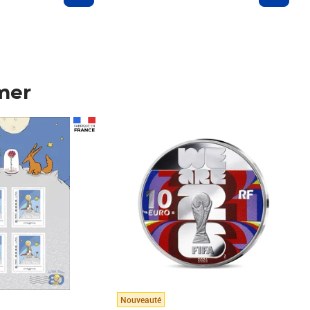
mer
Prix 123,33€ HT
Nouveauté