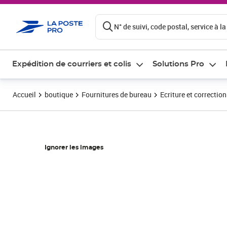
ontenu de la page
N° de suivi, code postal, service à la
Expédition de courriers et colis
Solutions Pro
Accueil
boutique
Fournitures de bureau
Ecriture et correction
Ignorer les images