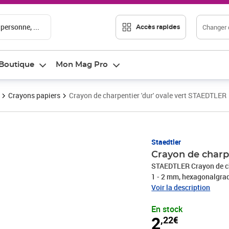
 personne, ...
Changer d
Accès rapides
Boutique
Mon Mag Pro
Crayons papiers
Crayon de charpentier 'dur' ovale vert STAEDTLER
Prix 2,22€
Staedtler
Crayon de charp
STAEDTLER Crayon de char
1 - 2 mm, hexagonalgradu
x (P)15 x (H)7 mm(148 
Voir la description
En stock
2
,22€