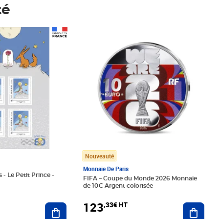
té
Prix 123,33€ HT
Nouveauté
Monnaie De Paris
 - Le Petit Prince -
FIFA – Coupe du Monde 2026 Monnaie
de 10€ Argent colorisée
123
,33€ HT
Ajoute
Ajouter au panier