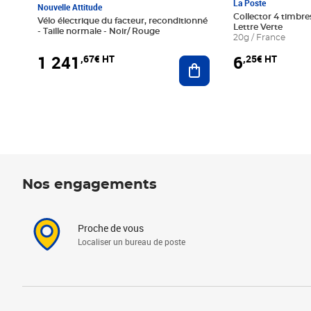
La Poste
Nouvelle Attitude
Collector 4 timbres
Vélo électrique du facteur, reconditionné
Lettre Verte
- Taille normale - Noir/ Rouge
20g / France
1 241
6
,67€ HT
,25€ HT
Ajouter au panier
Nos engagements
Proche de vous
Localiser un bureau de poste