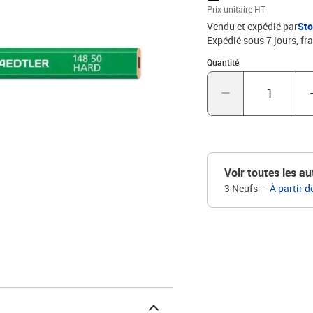
Prix unitaire HT
Vendu et expédié par
St
Expédié sous 7 jours, fra
Quantité : 1
Quantité
Voir toutes les au
3 Neufs
—
À partir d