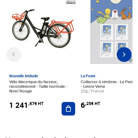
Prix 1 241,67€ HT
Prix 6,25€ HT
Nouvelle Attitude
La Poste
Vélo électrique du facteur,
Collector 4 timbres - Le Petit P
reconditionné - Taille normale -
- Lettre Verte
Noir/ Rouge
20g / France
1 241
6
,67€ HT
,25€ HT
Ajouter au panier