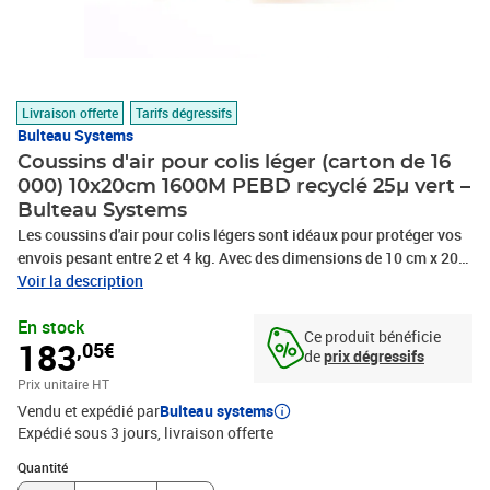
Livraison offerte
Tarifs dégressifs
Bulteau Systems
Coussins d'air pour colis léger (carton de 16
000) 10x20cm 1600M PEBD recyclé 25µ vert –
Bulteau Systems
Les coussins d'air pour colis légers sont idéaux pour protéger vos
envois pesant entre 2 et 4 kg. Avec des dimensions de 10 cm x 20
cm, ces coussins sont fabriqués à partir de 95 % de matière
Voir la description
recyclée, offrant ainsi une solution d'emballage et . Chaque
En stock
coussin est identifié comme un produit recyclé. Ces coussins
Ce produit bénéficie
183
,05€
présentent une résistance à la soudure et à la perforation,
de
prix dégressifs
garantissant une rétention d'air fiable et . Leur légèreté, grâce à
Prix unitaire HT
une épaisseur de 25 microns, permet de réduire le poids total de
Vendu et expédié par
Bulteau systems
vos colis, optimisant ainsi vos coûts d'expédition. La longueur du
Expédié sous 3 jours
livraison offerte
coussin est de 20 cm, la largeur est de 10 cm et l'épaisseur est de
25 microns. La longueur de la bobine est de 1600 m et la couleur
Quantité : 1
Quantité
est vert recyclé. Le conditionnement est un carton de 16 000