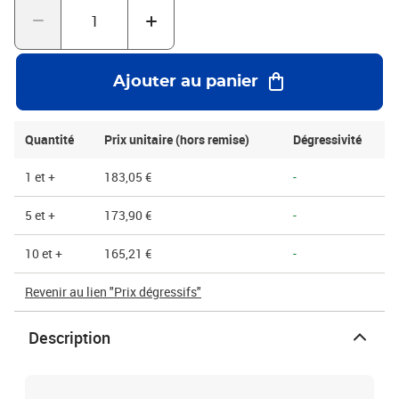
coussins. Ces coussins d'air constituent une solution efficace pour
le calage de vos produits tout en respectant l'. Les avantages du
produit incluent une composition à 95 % de matière recyclée pour
un impact al réduit, une résistance élevée pour une protection
Ajouter au panier
fiable, et une légèreté pour minimiser les coûts d'expédition. Il est
recommandé d'utiliser ces coussins pour le calage de produits
légers lors de la préparation des colis. Conservez-les dans un
Quantité
Prix unitaire (hors remise)
Dégressivité
endroit sec et à l’abri de la lumière directe pour préserver la qualité
du produit.
1 et +
183,05 €
-
5 et +
173,90 €
-
10 et +
165,21 €
-
Revenir au lien "Prix dégressifs"
Description