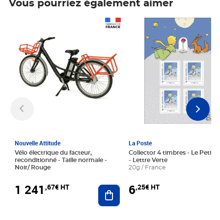
Vous pourriez également aimer
Prix 1 241,67€ HT
Prix 6,25€ HT
Nouvelle Attitude
La Poste
Vélo électrique du facteur,
Collector 4 timbres - Le Petit P
reconditionné - Taille normale -
- Lettre Verte
Noir/ Rouge
20g / France
1 241
6
,67€ HT
,25€ HT
Ajouter au panier