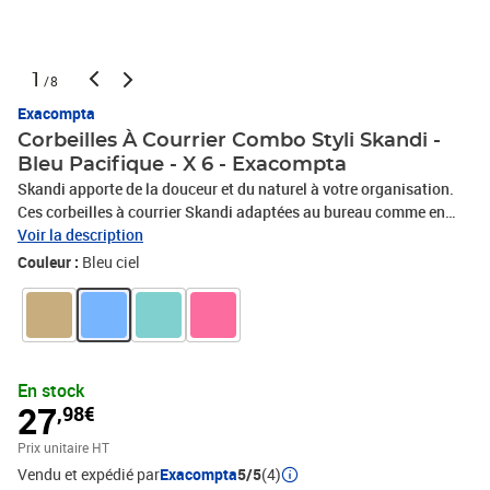
1
/8
Exacompta
Corbeilles À Courrier Combo Styli Skandi -
Bleu Pacifique - X 6 - Exacompta
Skandi apporte de la douceur et du naturel à votre organisation.
Ces corbeilles à courrier Skandi adaptées au bureau comme en
Home Office, sont solides et stables. Leur format permet de ranger
Voir la description
des documents formats A4+ et sa contenance est de 500 feuilles
Couleur :
Bleu ciel
de papier. Elles sont superposables à la verticale ou en escalier et
sont modulables à souhait, compatibles avec de nombreux
modèles existants. Un porte etiquette est placé à droite des
corbeilles pour une identification aisée des documents
Respectueuses de l'environnement, ces corbeilles à courrier sont
En stock
fabriquées en plastique recyclé issues des déchets ménagers et
27
,98€
sont ainsi certifiées Ange Bleu. Garantie 25 ans
Prix unitaire HT
Vendu et expédié par
Exacompta
5/5
(4)