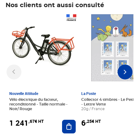
Nos clients ont aussi consulté
Prix 1 241,67€ HT
Prix 6,25€ HT
Nouvelle Attitude
La Poste
Vélo électrique du facteur,
Collector 4 timbres - Le Petit P
reconditionné - Taille normale -
- Lettre Verte
Noir/ Rouge
20g / France
1 241
6
,67€ HT
,25€ HT
Ajouter au panier