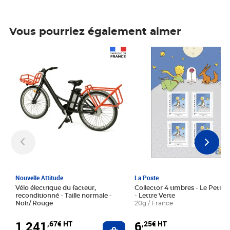
Vous pourriez également aimer
Prix 1 241,67€ HT
Prix 6,25€ HT
Nouvelle Attitude
La Poste
Vélo électrique du facteur,
Collector 4 timbres - Le Petit P
reconditionné - Taille normale -
- Lettre Verte
Noir/ Rouge
20g / France
1 241
6
,67€ HT
,25€ HT
Ajouter au panier