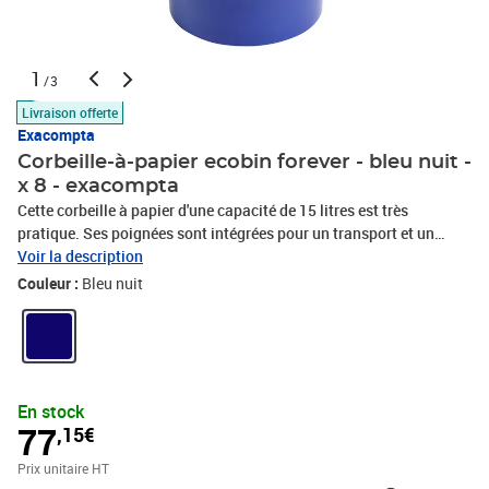
1
/3
Livraison offerte
Exacompta
Corbeille-à-papier ecobin forever - bleu nuit -
x 8 - exacompta
Cette corbeille à papier d'une capacité de 15 litres est très
pratique. Ses poignées sont intégrées pour un transport et un
vidage aisés et son intérieur est facilement nettoyable. D'un très
Voir la description
bon rapport qualité prix, cette corbeille à papier vous permettra de
Couleur :
Bleu nuit
faire le tri et jeter vos documents au moindre coût. Ce produit avec
son design très simple et épuré est totalement adapté au bureau
comme en Home Office Respectueuse de l'environnement, cette
corbeille-à-papier est fabriquée en plastique recyclé issu des
déchets ménagers. Elle est ainsi certifiée Ange Bleu.
En stock
77
,15€
Prix unitaire HT