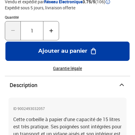
Vendu et expédié par
Réseau Electronique
3.75/5
(106)
Expédié sous 5 jours
livraison offerte
Quantité : 1
Quantité
Ajouter au panier
Garantie légale
Description
ID 9002493032057
Cette corbeille à papier d'une capacité de 15 litres
est très pratique. Ses poignées sont intégrées pour
un transport et un vidage aisés et son intérieur est