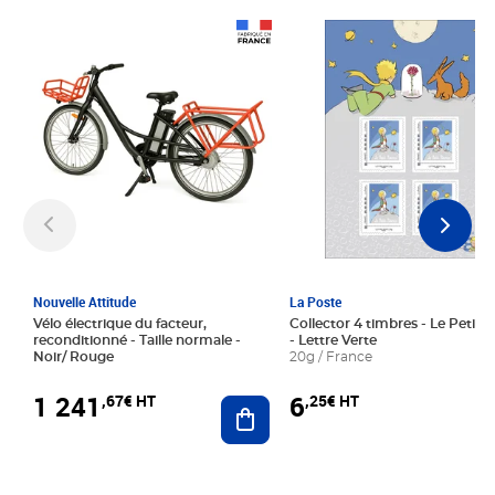
Prix 1 241,67€ HT
Prix 6,25€ HT
Nouvelle Attitude
La Poste
Vélo électrique du facteur,
Collector 4 timbres - Le Petit P
reconditionné - Taille normale -
- Lettre Verte
Noir/ Rouge
20g / France
1 241
6
,67€ HT
,25€ HT
Ajouter au panier