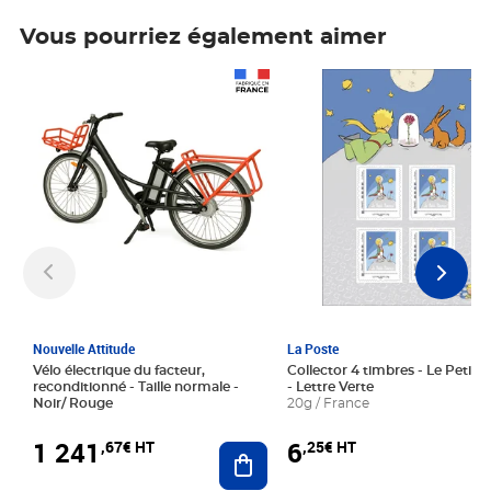
Vous pourriez également aimer
Prix 1 241,67€ HT
Prix 6,25€ HT
Nouvelle Attitude
La Poste
Vélo électrique du facteur,
Collector 4 timbres - Le Petit P
reconditionné - Taille normale -
- Lettre Verte
Noir/ Rouge
20g / France
1 241
6
,67€ HT
,25€ HT
Ajouter au panier