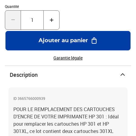
Quantité : 1
2543 - 2544 - 2545 - 2547 - 2548 - 2549 - 3000 - 3050 - 3050A -
Quantité
3050se - 3052A - 3054A - 3055 - 3055A - 3057A - 3059AQUALITÉ
PROFESSIONNELLE : 100 % compatible avec les imprimantes HP
301 pour lesquelles il est conçu
Ajouter au panier
Garantie légale
Description
ID 3665766000939
POUR LE REMPLACEMENT DES CARTOUCHES
D'ENCRE DE VOTRE IMPRIMANTE HP 301 : Idéal
pour remplacer les cartouches HP 301 et HP
301XL, ce lot contient deux cartouches 301XL