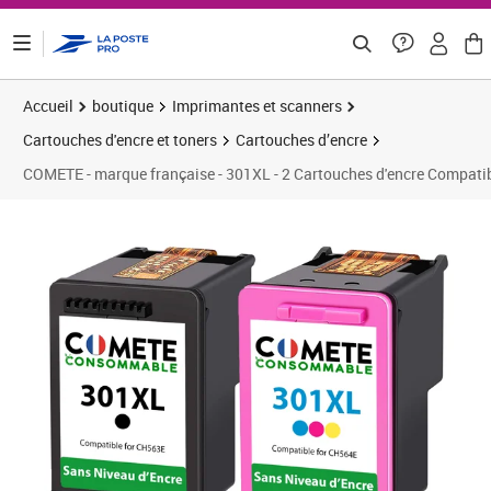
ontenu de la page
Accueil
boutique
Imprimantes et scanners
Cartouches d'encre et toners
Cartouches d’encre
COMETE - marque française - 301XL - 2 Cartouches d'encre Compatibl
Prix barré 33,25 €
Prix 24,92€