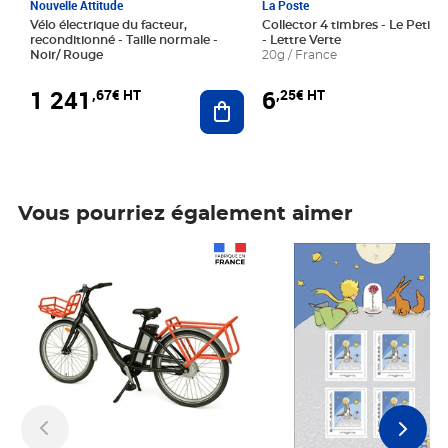
Nouvelle Attitude
La Poste
Vélo électrique du facteur,
Collector 4 timbres - Le Petit P
reconditionné - Taille normale -
- Lettre Verte
Noir/ Rouge
20g / France
1 241
6
,67€ HT
,25€ HT
Ajouter au panier
Vous pourriez également aimer
Prix 1 241,67€ HT
Prix 6,25€ HT