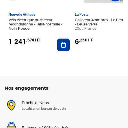
Nouvelle Attitude
La Poste
Vélo électrique du facteur,
Collector 4 timbres - Le Petit P
reconditionné - Taille normale -
- Lettre Verte
Noir/ Rouge
20g / France
1 241
6
,67€ HT
,25€ HT
Ajouter au panier
Nos engagements
Proche de vous
Localiser un bureau de poste
Paiements 100% sécurisés