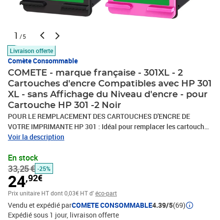
1
/5
Livraison offerte
Comète Consommable
COMETE - marque française - 301XL - 2
Cartouches d'encre Compatibles avec HP 301
XL - sans Affichage du Niveau d'encre - pour
Cartouche HP 301 -2 Noir
POUR LE REMPLACEMENT DES CARTOUCHES D'ENCRE DE
VOTRE IMPRIMANTE HP 301 : Idéal pour remplacer les cartouches
HP 301 et HP 301XL, ce lot contient deux cartouches 301XL noire ,
Voir la description
sans puce électronique c'est-à-dire sans affichage du niveau
En stock
d’encre (vous imprimez jusqu’à la dernière goutte
33,25 €
.)COMPATIBILITÉ : Ces cartouches sont compatibles avec les
-25%
24
,92€
modèles d'imprimantes HP 301 OFFICEJET 2620 - 2622 - 2624 -
4630 - 4632 - 4634 - 4636 ; HP ENVY 4500 - 4502 - 4503 - 4504 -
Prix unitaire HT
dont 0,03€ HT d'
éco-part
4505 - 4507 - 4508 - 5530 - 5532 - 5534 - 5536 - 5539 ; HP
Vendu et expédié par
COMETE CONSOMMABLE
4.39/5
(69)
DESKJET 1000 - 1010 - 1050 - 1050A - 1055 - 1510 - 1512 - 1514 -
Expédié sous 1 jour
livraison offerte
2000 - 2050 - 2050A - 2054A - 2510 - 2512 - 2514 - 2540 - 2542 -