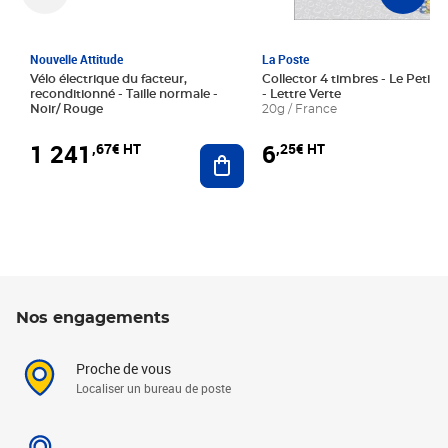
Nouvelle Attitude
La Poste
Vélo électrique du facteur,
Collector 4 timbres - Le Petit P
reconditionné - Taille normale -
- Lettre Verte
Noir/ Rouge
20g / France
1 241
6
,67€ HT
,25€ HT
Ajouter au panier
Nos engagements
Proche de vous
Localiser un bureau de poste