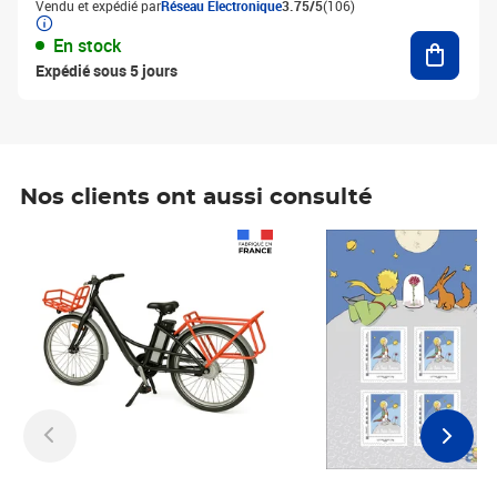
Vendu et expédié par
Réseau Electronique
3.75/5
(106)
Ajouter
En stock
Expédié sous 5 jours
Nos clients ont aussi consulté
Prix 1 241,67€ HT
Prix 6,25€ HT