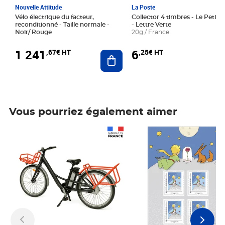
Nouvelle Attitude
La Poste
Vélo électrique du facteur,
Collector 4 timbres - Le Petit P
reconditionné - Taille normale -
- Lettre Verte
Noir/ Rouge
20g / France
1 241
6
,67€ HT
,25€ HT
Ajouter au panier
Vous pourriez également aimer
Prix 1 241,67€ HT
Prix 6,25€ HT