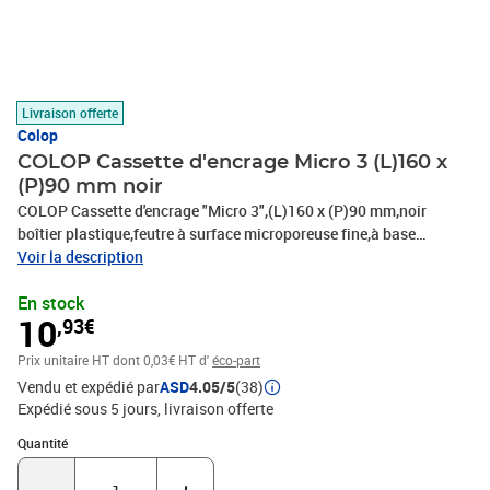
Livraison offerte
Colop
COLOP Cassette d'encrage Micro 3 (L)160 x
(P)90 mm noir
COLOP Cassette d'encrage "Micro 3",(L)160 x (P)90 mm,noir
boîtier plastique,feutre à surface microporeuse fine,à base
d'eau,non toxique,les colorants conviennent pour aliments,sûr
Voir la description
pour les enfants,sans métaux lourds,empreinte propre (109707)
En stock
10
,93€
Prix unitaire HT
dont 0,03€ HT d'
éco-part
Vendu et expédié par
ASD
4.05/5
(38)
Expédié sous 5 jours
livraison offerte
Quantité : 1
Quantité