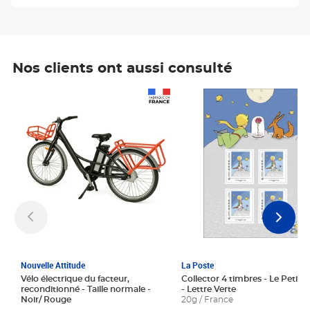
Nos clients ont aussi consulté
Prix 1 241,67€ HT
Prix 6,25€ HT
Nouvelle Attitude
La Poste
Vélo électrique du facteur,
Collector 4 timbres - Le Petit P
reconditionné - Taille normale -
- Lettre Verte
Noir/ Rouge
20g / France