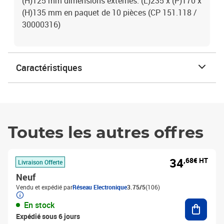
(H)125 mm dimensions externes: (L)235 x (P)170 x
(H)135 mm en paquet de 10 pièces (CP 151.118 /
30000316)
Caractéristiques
Toutes les autres offres
34
,68€ HT
Livraison Offerte
Neuf
Vendu et expédié par
Réseau Electronique
3.75/5
(106)
Ajouter
En stock
Expédié sous 6 jours