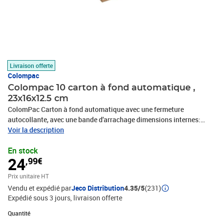
Livraison offerte
Colompac
Colompac 10 carton à fond automatique ,
23x16x12.5 cm
ColomPac Carton à fond automatique avec une fermeture
autocollante, avec une bande d'arrachage dimensions internes:
(L)230 x (P)160 x (H)125 mm dimensions externes: (L)235 x
Voir la description
(P)170 x (H)135 mm en paquet de 10 pièces (CP 151.118 /
En stock
30000316)
24
,99€
Prix unitaire HT
Vendu et expédié par
Jeco Distribution
4.35/5
(231)
Expédié sous 3 jours
livraison offerte
Quantité : 1
Quantité