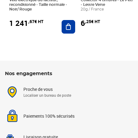
Vélo électrique du facteur,
Collector 4 timbres - Le Petit P
reconditionné - Taille normale -
- Lettre Verte
Noir/ Rouge
20g / France
1 241
6
,67€ HT
,25€ HT
Ajouter au panier
Nos engagements
Proche de vous
Localiser un bureau de poste
Paiements 100% sécurisés
Livraison gratuite