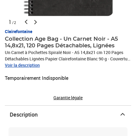
1
/2
Clairefontaine
Collection Age Bag - Un Carnet Noir - A5
14,8x21, 120 Pages Détachables, Lignées
Un Carnet à Pochettes Spiralé Noir - A5 14,8x21 cm 120 Pages
Détachables Lignées Papier Clairefontaine Blanc 90 g - Couverture
Carte Lustrée Grain Cuir - Collection Age Bag…
Voir la description
Temporairement Indisponible
Garantie légale
Description