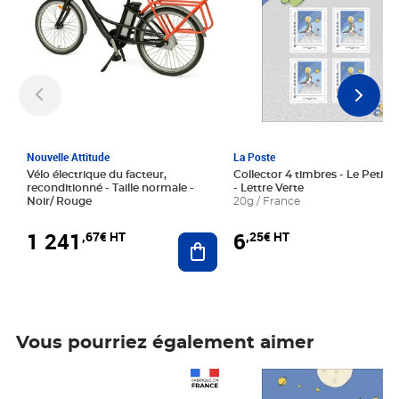
Nouvelle Attitude
La Poste
Vélo électrique du facteur,
Collector 4 timbres - Le Petit P
reconditionné - Taille normale -
- Lettre Verte
Noir/ Rouge
20g / France
1 241
6
,67€ HT
,25€ HT
Ajouter au panier
Vous pourriez également aimer
Prix 1 241,67€ HT
Prix 6,25€ HT