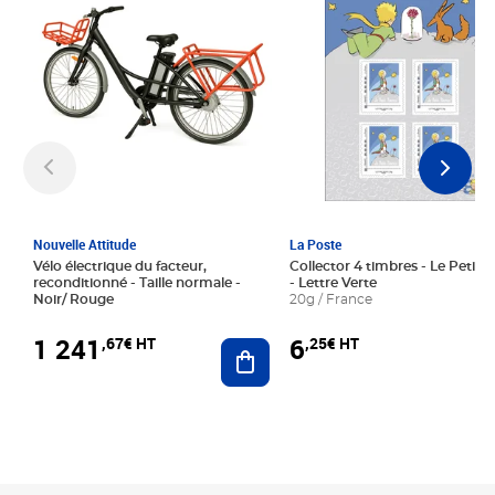
Nouvelle Attitude
La Poste
Vélo électrique du facteur,
Collector 4 timbres - Le Petit P
reconditionné - Taille normale -
- Lettre Verte
Noir/ Rouge
20g / France
1 241
6
,67€ HT
,25€ HT
Ajouter au panier