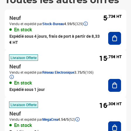
Toutes les autres offres
5
,73€ HT
Neuf
Vendu et expédié par
Stock-Bureau
4.59/5
(329)
En stock
Ajouter
Expédié sous 4 jours, frais de port à partir de 8,33
€ HT
15
,75€ HT
Livraison Offerte
Neuf
Vendu et expédié par
Réseau Electronique
3.75/5
(106)
Ajouter
En stock
Expédié sous 1 jour
16
,30€ HT
Livraison Offerte
Neuf
Vendu et expédié par
MegaCrea
4.54/5
(52)
Ajouter
En stock