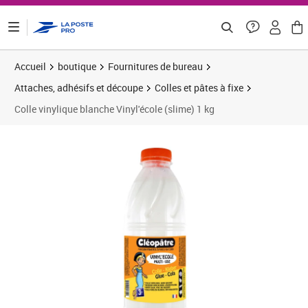
ontenu de la page
Accueil
boutique
Fournitures de bureau
Attaches, adhésifs et découpe
Colles et pâtes à fixe
Colle vinylique blanche Vinyl'école (slime) 1 kg
Prix 5,99€
Prix 5
Prix 1
Prix 1