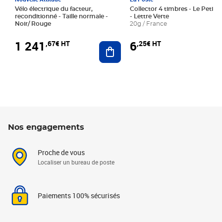
Vélo électrique du facteur,
Collector 4 timbres - Le Petit P
reconditionné - Taille normale -
- Lettre Verte
Noir/ Rouge
20g / France
1 241
6
,67€ HT
,25€ HT
Ajouter au panier
Nos engagements
Proche de vous
Localiser un bureau de poste
Paiements 100% sécurisés