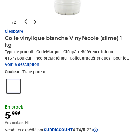
1
/2
Cleopatre
Colle vinylique blanche Vinyl'école (slime) 1
kg
Type de produit : ColleMarque : CléopâtreRéférence Interne :
41577Couleur : incoloreMatériau : ColleCaractéristiques : pour le
papier;pour le bois;pour le carton;pour le tissuConditionnement : 1
Voir la description
piècePoids Net : 1000 gFabriqué en FranceExpédié de France par
Couleur :
Transparent
notre entrepot Lyonnais
En stock
5
,99€
Prix unitaire HT
Vendu et expédié par
SURDISCOUNT
4.74/5
(23)