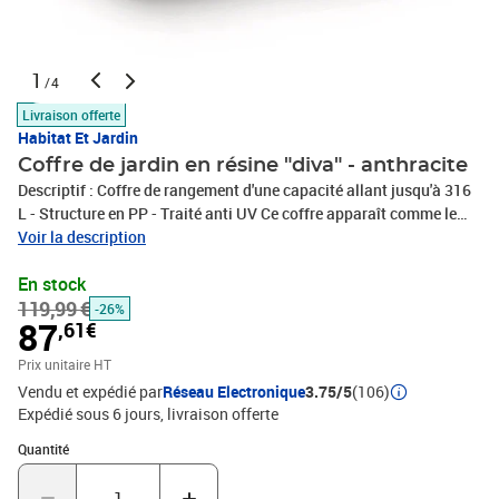
1
/4
Livraison offerte
Habitat Et Jardin
Coffre de jardin en résine "diva" - anthracite
Descriptif : Coffre de rangement d'une capacité allant jusqu'à 316
L - Structure en PP - Traité anti UV Ce coffre apparaît comme le
meuble d'extérieur parfait pour ranger vos magazines, serviettes
Voir la description
de bain ou autres accessoires de jardin que vous souhaitez garder
En stock
à portée de main.Coloris : Anthracite.Forme (armoire ou caisse) :
119,99 €
Coffre.Capacité : 300 L.Structure : 100% Polypropylène.Matière
-26%
87
,61€
principale : Polypropylène.Dimensions extérieur : 117 x 63 x 43
cm.Les + produit : - Grand espace de stockage - Design soigné -
Prix unitaire HT
Structure solideFabriqué en Espagne.Colisage : 1 colis : - 1,2 x
Vendu et expédié par
Réseau Electronique
3.75/5
(106)
0,75 x 0,14 m, 9,45 kg.
Expédié sous 6 jours
livraison offerte
Quantité : 1
Quantité