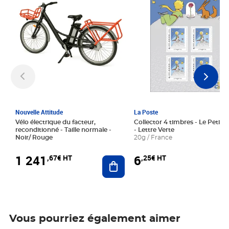
Nouvelle Attitude
La Poste
Vélo électrique du facteur,
Collector 4 timbres - Le Petit P
reconditionné - Taille normale -
- Lettre Verte
Noir/ Rouge
20g / France
1 241
6
,67€ HT
,25€ HT
Ajouter au panier
Vous pourriez également aimer