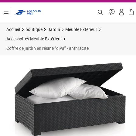
ontenu de la page
Accueil
boutique
Jardin
Meuble Extérieur
Accessoires Meuble Extérieur
Coffre de jardin en résine "diva" - anthracite
Prix barré 119,99 €
Prix 87,61€