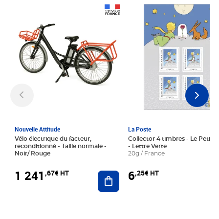
Prix 1 241,67€ HT
Prix 6,25€ HT
Nouvelle Attitude
La Poste
Vélo électrique du facteur,
Collector 4 timbres - Le Petit P
reconditionné - Taille normale -
- Lettre Verte
Noir/ Rouge
20g / France
1 241
6
,67€ HT
,25€ HT
Ajouter au panier