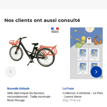
Nos clients ont aussi consulté
Prix 1 241,67€ HT
Prix 6,25€ HT
Nouvelle Attitude
La Poste
Vélo électrique du facteur,
Collector 4 timbres - Le Petit P
reconditionné - Taille normale -
- Lettre Verte
Noir/ Rouge
20g / France