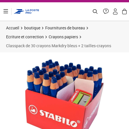
ontenu de la page
Accueil
boutique
Fournitures de bureau
Ecriture et correction
Crayons papiers
Classpack de 30 crayons Markdry bleus + 2 tailles-crayons
Prix 54,38€
Prix 6