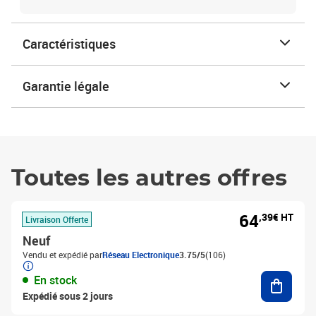
Caractéristiques
Garantie légale
Toutes les autres offres
64
,39€ HT
Livraison Offerte
Neuf
Vendu et expédié par
Réseau Electronique
3.75/5
(106)
Ajouter
En stock
Expédié sous 2 jours