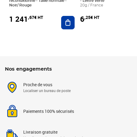
reconditionné - Taille normale -
- Lettre Verte
Noir/ Rouge
20g / France
1 241
6
,67€ HT
,25€ HT
Ajouter au panier
Nos engagements
Proche de vous
Localiser un bureau de poste
Paiements 100% sécurisés
Livraison gratuite