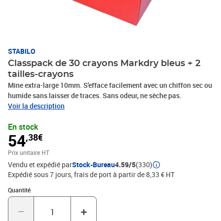
STABILO
Classpack de 30 crayons Markdry bleus + 2
tailles-crayons
Mine extra-large 10mm. S'efface facilement avec un chiffon sec ou
humide sans laisser de traces. Sans odeur, ne sèche pas.
Voir la description
En stock
54
,38€
Prix unitaire HT
Vendu et expédié par
Stock-Bureau
4.59/5
(330)
Expédié sous 7 jours, frais de port à partir de 8,33 € HT
Quantité : 1
Quantité