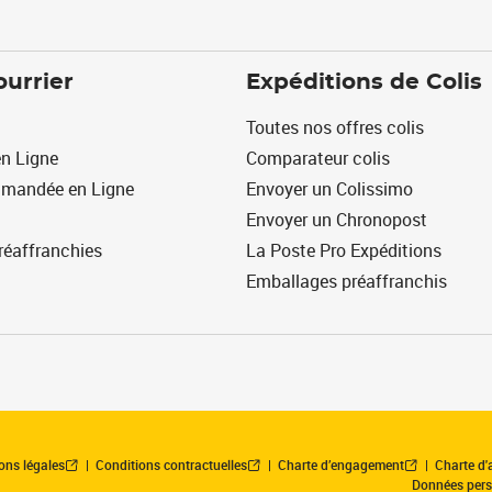
ourrier
Expéditions de Colis
Toutes nos offres colis
n Ligne
Comparateur colis
mmandée en Ligne
Envoyer un Colissimo
Envoyer un Chronopost
réaffranchies
La Poste Pro Expéditions
Emballages préaffranchis
ons légales
Conditions contractuelles
Charte d’engagement
Charte d'a
Données pers