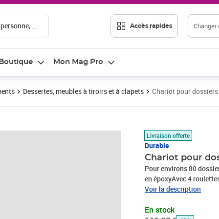
 personne, ...
Changer d
Accès rapides
Boutique
Mon Mag Pro
ments
Dessertes, meubles à tiroirs et à clapets
Chariot pour dossier
Prix barré 110,83 €
Prix 76,15€
Livraison offerte
Durable
Chariot pour do
Pour environs 80 dossie
en époxyAvec 4 roulettes
montéDimensions extéri
Voir la description
En stock