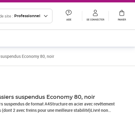
e site :
Professionnel
AIDE
SE CONNECTER
PANIER
s suspendus Economy 80, noir
ssiers suspendus Economy 80, noir
rs suspendus de format A4Structure en acier avec revêtement
 (dont 2 avec freins pour une meilleure stabilité)Livré non
eures : (L)655 x (P)368 x (H)592 mm