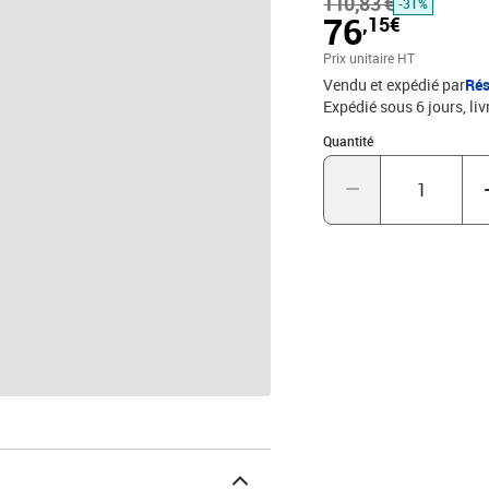
110,83 €
-31%
76
,15€
Prix unitaire HT
Vendu et expédié par
Rés
Expédié sous 6 jours
liv
Quantité : 1
Quantité