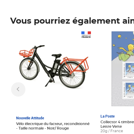
Vous pourriez également ai
Prix 1 241,67€ HT
Prix 6,25€ HT
La Poste
Nouvelle Attitude
Collector 4 timbres
Vélo électrique du facteur, reconditionné
Lettre Verte
- Taille normale - Noir/ Rouge
20g / France