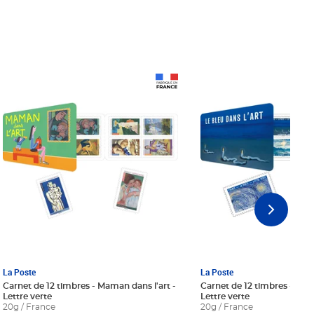
Prix 18,24€ Net
Prix 18,24€ Net
La Poste
La Poste
Carnet de 12 timbres - Maman dans l'art -
Carnet de 12 timbres - Le bl
Lettre verte
Lettre verte
20g / France
20g / France