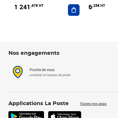
1 241
6
,67€ HT
,25€ HT
Ajouter au panier
Nos engagements
Proche de vous
Localiser un bureau de poste
Applications La Poste
Toutes nos apps