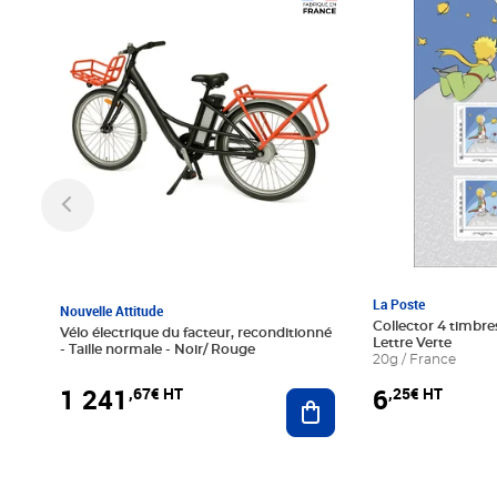
Prix 1 241,67€ HT
Prix 6,25€ HT
La Poste
Nouvelle Attitude
Collector 4 timbres
Vélo électrique du facteur, reconditionné
Lettre Verte
- Taille normale - Noir/ Rouge
20g / France
1 241
6
,67€ HT
,25€ HT
Ajouter au panier