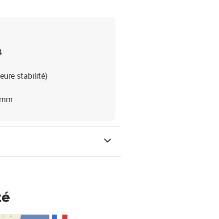
4
eure stabilité)
2 mm
té