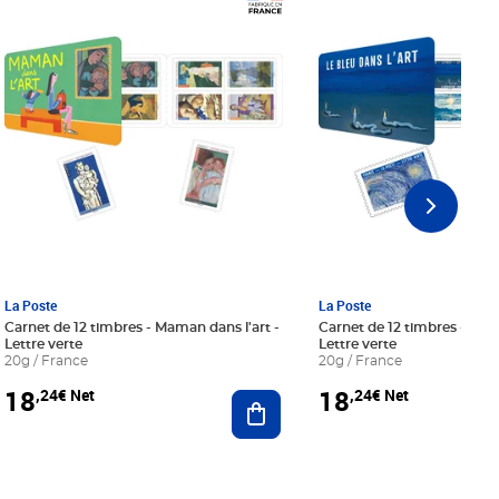
Prix 18,24€ Net
Prix 18,24€ Net
La Poste
La Poste
Carnet de 12 timbres - Maman dans l'art -
Carnet de 12 timbres - Le bl
Lettre verte
Lettre verte
20g / France
20g / France
18
18
,24€ Net
,24€ Net
r au panier
Ajouter au panier