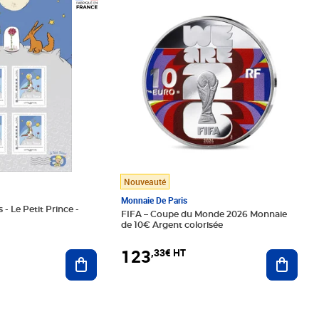
Prix 123,33€ HT
Nouveauté
Monnaie De Paris
 - Le Petit Prince -
FIFA – Coupe du Monde 2026 Monnaie
de 10€ Argent colorisée
123
,33€ HT
Ajoute
Ajouter au panier