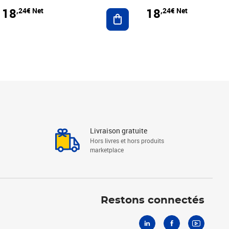
18
18
,24€ Net
,24€ Net
r au panier
Ajouter au panier
Livraison gratuite
Hors livres et hors produits
marketplace
Linkedin
Facebook
Youtube
Restons connectés