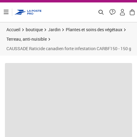
ontenu de la page
Accueil
boutique
Jardin
Plantes et soins des végétaux
Terreau, anti-nuisible
CAUSSADE Raticide canadien forte infestation CARBF150 - 150 g
Prix 15,75€