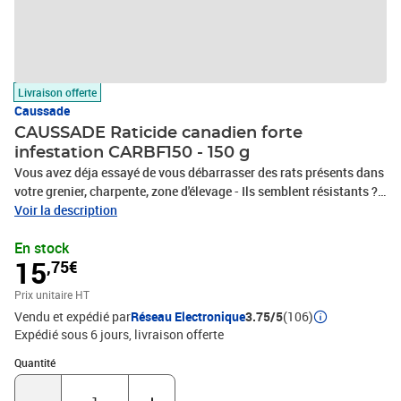
Livraison offerte
Caussade
CAUSSADE Raticide canadien forte
infestation CARBF150 - 150 g
Vous avez déja essayé de vous débarrasser des rats présents dans
votre grenier, charpente, zone d'élevage - Ils semblent résistants ? -
Raticide canadien est un rodenticide tres appétent conçu pour
Voir la description
lutter contre les rats devenus résistants aux traitements
En stock
classiques.
15
,75€
Prix unitaire HT
Vendu et expédié par
Réseau Electronique
3.75/5
(106)
Expédié sous 6 jours
livraison offerte
Quantité : 1
Quantité