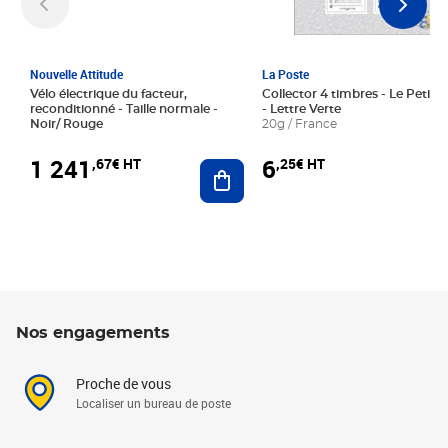
Nouvelle Attitude
La Poste
Vélo électrique du facteur,
Collector 4 timbres - Le Petit P
reconditionné - Taille normale -
- Lettre Verte
Noir/ Rouge
20g / France
1 241
6
,67€ HT
,25€ HT
Ajouter au panier
Nos engagements
Proche de vous
Localiser un bureau de poste