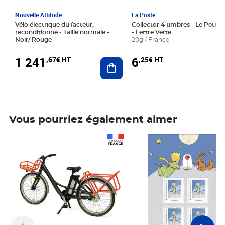
Nouvelle Attitude
La Poste
Vélo électrique du facteur,
Collector 4 timbres - Le Petit P
reconditionné - Taille normale -
- Lettre Verte
Noir/ Rouge
20g / France
1 241
6
,67€ HT
,25€ HT
Ajouter au panier
Vous pourriez également aimer
Prix 1 241,67€ HT
Prix 6,25€ HT